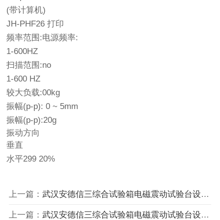
(带计算机)
JH-PHF26 打印
频率范围:电源频率:
1-600HZ
扫描范围:no
1-600 HZ
较大负载:00kg
振幅(p-p): 0 ~ 5mm
振幅(p-p):20g
振动方向
垂直
水平299 20%
上一篇：
武汉安德信三综合试验箱电磁震动试验台设备台体优势
上一篇：
武汉安德信三综合试验箱电磁震动试验台设备台体优势