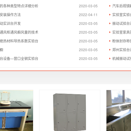
的各种类型特点详细分析
2020-03-05
汽车后视镜
安装操作方法
2022-04-11
实验室实验
动实训台开发
2020-03-05
振动试验台
通风柜通风橱风量的技术
2020-03-05
实验室家具
绝热材料导热系数实验台
2020-03-05
粉体封存称
橱
2020-03-05
郑州实验台
台设备—营口全钢实验台
2020-03-05
机械振动试