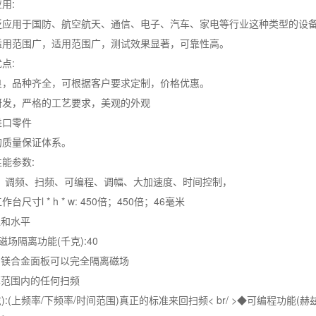
用:
泛应用于国防、航空航天、通信、电子、汽车、家电等行业这种类型的设
适用范围广，适用范围广，测试效果显著，可靠性高。
点:
良，品种齐全，可根据客户要求定制，价格优惠。
研发，严格的工艺要求，美观的外观
进口零件
的质量保证体系。
能参数:
波、调频、扫频、可编程、调幅、大加速度、时间控制，
尺寸l * h * w: 450倍；450倍；46毫米
直和水平
场隔离功能(千克):40
:镁合金面板可以完全隔离磁场
率范围内的任何扫频
):(上频率/下频率/时间范围)真正的标准来回扫频< br/ >◆可编程功能(赫