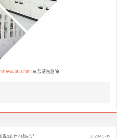
m/news/680.html
转载请勿删除！
设备是由什么组成的？
2020-03-05