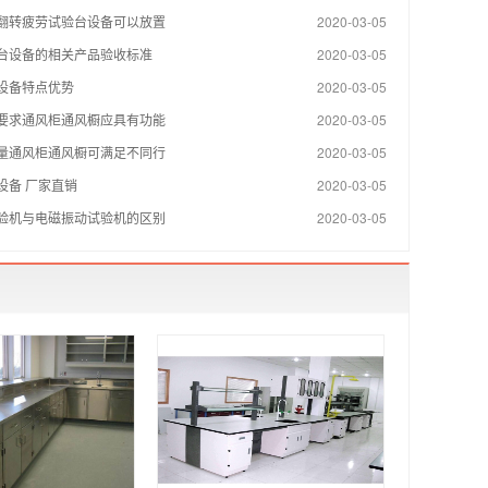
翻转疲劳试验台设备可以放置
2020-03-05
台设备的相关产品验收标准
2020-03-05
设备特点优势
2020-03-05
要求通风柜通风橱应具有功能
2020-03-05
量通风柜通风橱可满足不同行
2020-03-05
设备 厂家直销
2020-03-05
验机与电磁振动试验机的区别
2020-03-05