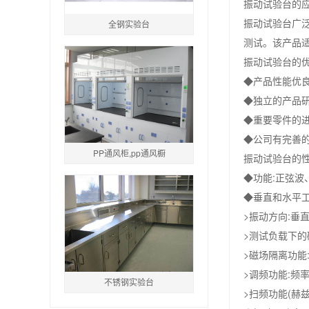
振动试验台的应
振动试验台广
全钢实验台
测试。该产品
振动试验台的优
◆产品性能优
◆独立的产品
◆重要零件的
◆公司有完善
PP通风柜,pp通风橱
振动试验台的性
◆功能:正弦
◆垂直和水平工作台
>振动方向:垂
>测试负载下的磁
>磁场隔离功能
>调频功能:频
不锈钢实验台
>扫频功能(赫兹