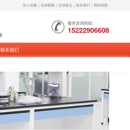
加入收藏
|
在线客服
|
在线留言
|
联系我们
|
网站地图
服务咨询热线：
15222906608
备
联系我们