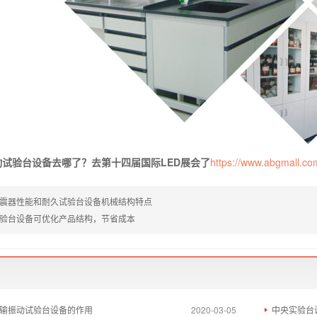
动试验台设备去哪了？去第十四届国际LED展会了
https://www.abgmall.co
震器性能和耐久试验台设备机械结构特点
验台设备可优化产品结构，节省成本
输振动试验台设备的作用
2020-03-05
中央实验台