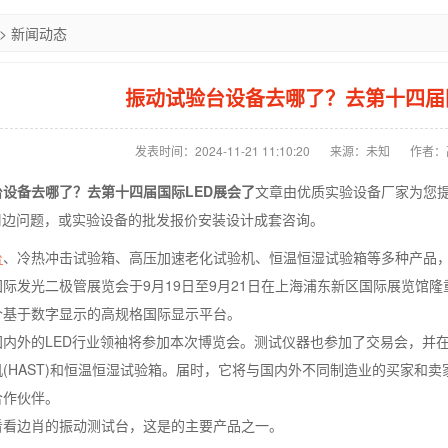
>
新闻动态
振动试验台设备去哪了？去第十四届
发表时间：2024-11-21 11:10:20
来源：未知
作者：
台设备去哪了？去第十四届国际LED展会了
文章由优质实验设备厂家为您
周边问题，或实验设备的批发报价安装设计成套咨询。
台
、冷热冲击试验箱、高压加速老化试验机、恒温恒湿试验箱等多种产品，
际发光二极管展览会于9月19日至9月21日在上海浦东新区国际展览馆隆
个基于数字显示的高规格国际显示平台。
内外的LED行业领袖将参加本次博览会。测试仪器也参加了交易会，并在
(HAST)和恒温恒湿试验箱。届时，它将与国内外不同制造业的买家和
合作伙伴。
看看边肖的振动测试台，这是的主要产品之一。