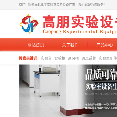
您好！欢迎光临化学实验室实验设备厂家，我们竭诚为您服务！
网站首页
关于我们
产品中心
搜索关键词：
实验台
实验柜
通风柜
通风系统
实验室配件