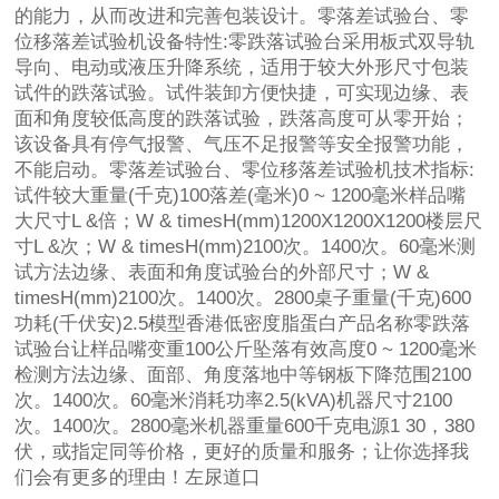
的能力，从而改进和完善包装设计。零落差试验台、零
位移落差试验机设备特性:零跌落试验台采用板式双导轨
导向、电动或液压升降系统，适用于较大外形尺寸包装
试件的跌落试验。试件装卸方便快捷，可实现边缘、表
面和角度较低高度的跌落试验，跌落高度可从零开始；
该设备具有停气报警、气压不足报警等安全报警功能，
不能启动。零落差试验台、零位移落差试验机技术指标:
试件较大重量(千克)100落差(毫米)0 ~ 1200毫米样品嘴
大尺寸L &倍；W & timesH(mm)1200X1200X1200楼层尺
寸L &次；W & timesH(mm)2100次。1400次。60毫米测
试方法边缘、表面和角度试验台的外部尺寸；W &
timesH(mm)2100次。1400次。2800桌子重量(千克)600
功耗(千伏安)2.5模型香港低密度脂蛋白产品名称零跌落
试验台让样品嘴变重100公斤坠落有效高度0 ~ 1200毫米
检测方法边缘、面部、角度落地中等钢板下降范围2100
次。1400次。60毫米消耗功率2.5(kVA)机器尺寸2100
次。1400次。2800毫米机器重量600千克电源1 30，380
伏，或指定同等价格，更好的质量和服务；让你选择我
们会有更多的理由！左尿道口