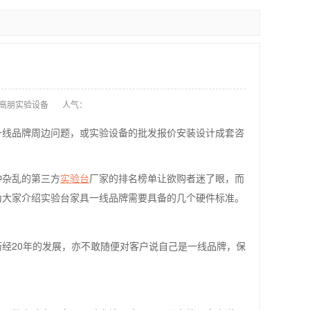
高朋实验设备
人气：
一线品牌周边问题，或实验设备的批发报价安装设计成套咨
种杂乱的第三方
实验台
厂家的排名榜单让欲购者迷了眼，而
为大家介绍实验台家具一线品牌需要具备的几个硬件标准。
经20年的发展，亦不敢随便对客户说自己是一线品牌，保