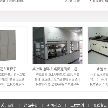
购要注意哪些问题？
2020-03-05
触摸屏式振
,更衣室柜子
桌上型通风柜,桌面通风柜、通风橱
水池台
更衣柜与我们的生活密
产品名称:桌上型通风柜 法规: 产品
水池台,水槽
影响我们的生活质量
备注: 桌面通风柜产品说明 桌面通风
持） (一)水
教你一些技巧更衣柜
柜材料描述(全钢结构) 桌面通风柜
技术要求: 外
众在购买前最好有良
外壳:由厚度1.2毫米或以上的钢板冲
高 3毫米；
知识储备更
压成型而成，
角线
关于我们
|
产品中心
|
新闻动态
|
工程案例
|
在线留言