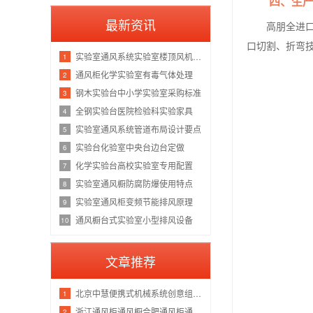
四、生
最新资讯
高朋全进
口切割、折弯
实验室通风系统实验室楼顶风机布置
1
通风柜化学实验室有毒气体处理
2
钢木实验台中小学实验室采购标准
3
全钢实验台医院检验科实验家具
4
实验室通风系统管道布局设计要点
5
实验台化验室中央台边台定做
6
化学实验台高校实验室专用配置
7
实验室通风橱防腐防爆使用特点
8
实验室通风柜变频节能排风原理
9
通风橱台式实验室小型排风设备
10
文章推荐
北京中慧便携式机械系统创意组合实验台
1
浙江通风柜通风橱合肥通风柜通风橱
2