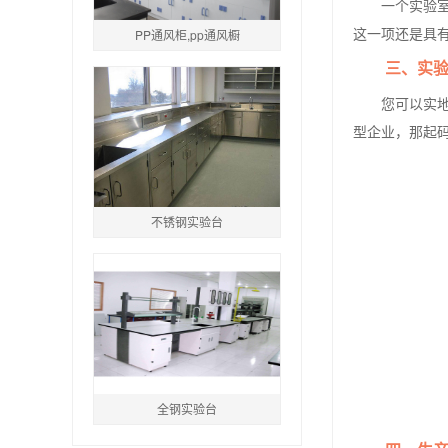
一个实验
这一项还是具
PP通风柜,pp通风橱
三、实
您可以实
型企业，那起
不锈钢实验台
全钢实验台