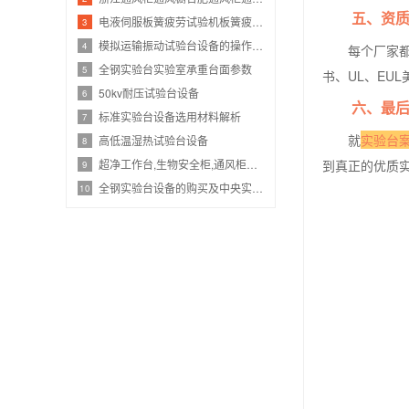
五、资
电液伺服板簧疲劳试验机板簧疲劳寿命实
3
模拟运输振动试验台设备的操作规程
4
每个厂家
全钢实验台实验室承重台面参数
5
书、UL、EU
50kv耐压试验台设备
6
六、最
标准实验台设备选用材料解析
7
就
实验台
高低温湿热试验台设备
8
超净工作台,生物安全柜,通风柜通风橱的
到真正的优质
9
全钢实验台设备的购买及中央实验台设备
10