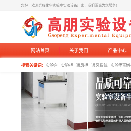
您好！欢迎光临化学实验室实验设备厂家，我们竭诚为您服务！
网站首页
关于我们
产品中心
搜索关键词：
实验台
实验柜
通风柜
通风系统
实验室配件