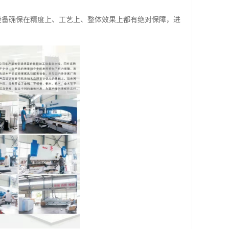
设备确保在精度上、工艺上、整体效果上都有绝对保障，进