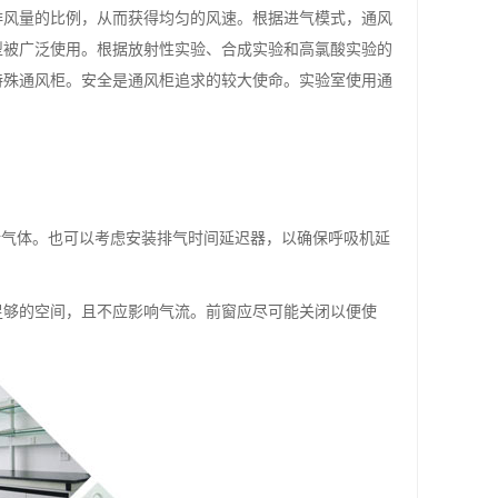
排风量的比例，从而获得均匀的风速。根据进气模式，通风
型被广泛使用。根据放射性实验、合成实验和高氯酸实验的
特殊通风柜。安全是通风柜追求的较大使命。实验室使用通
余气体。也可以考虑安装排气时间延迟器，以确保呼吸机延
有足够的空间，且不应影响气流。前窗应尽可能关闭以便使