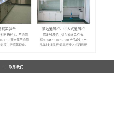
锈钢实验台
落地通风柜、进入式通风柜
材料描述 1。不锈钢
落地通风柜、进入式通风柜 规
4 # 1.0毫米厚不锈钢
格:1200 * 810 * 2350 产品备注: 产
无划痕、折痕等现象。
品类别:通风柜/解毒柜步入式通风柜
偏差不大于1 mm，对
落地通风柜、进入式通风柜 柜体说
尺寸偏差不大于
明:柜体由1.0毫米冷轧钢
|
联系我们