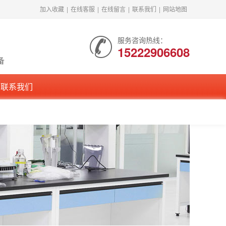
加入收藏
|
在线客服
|
在线留言
|
联系我们
|
网站地图
服务咨询热线：
15222906608
备
联系我们