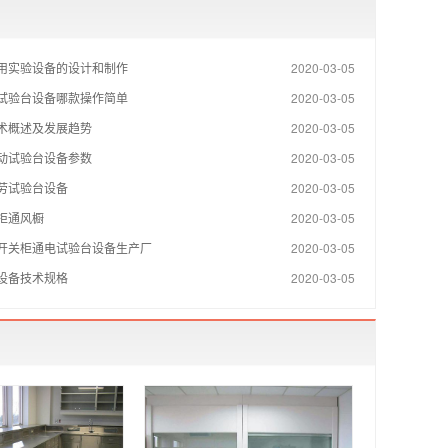
用实验设备的设计和制作
2020-03-05
试验台设备哪款操作简单
2020-03-05
术概述及发展趋势
2020-03-05
动试验台设备参数
2020-03-05
劳试验台设备
2020-03-05
柜通风橱
2020-03-05
开关柜通电试验台设备生产厂
2020-03-05
设备技术规格
2020-03-05