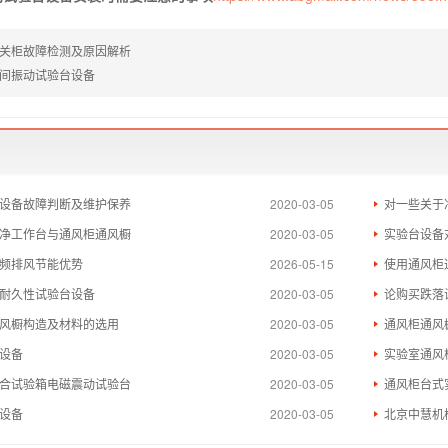
关柜故障检测及原因解析
间振动试验台设备
设备故障判断及维护保养
2020-03-05
对一些关于
净工作台与通风柜通风橱
2020-03-05
实验台设备
频排风节能优势
2026-05-15
使用通风柜
耐久性试验台设备
2020-03-05
论购买跌落
风橱构造及材料的选用
2020-03-05
通风柜通风
设备
2020-03-05
实验室通风
合试验箱电磁震动试验台
2020-03-05
通风柜台式
设备
2020-03-05
北京中慧机