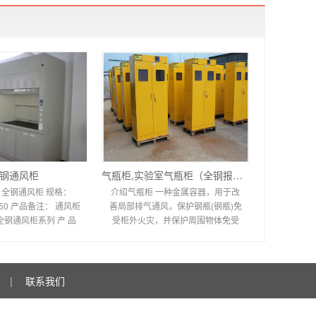
钢通风柜
气瓶柜,实验室气瓶柜（全钢报警可选）
 全钢通风柜 规格：
介绍气瓶柜 一种金属容器，用于改
2350 产品备注： 通风柜
善局部排气通风，保护钢瓶(钢瓶)免
全钢通风柜系列 产 品
受柜外火灾，并保护周围物体免受
风柜 柜体说明:柜体采
内部火灾。 用于提高局部的排气通
㎜冷扎钢板经防腐
风，保护钢瓶（
|
联系我们