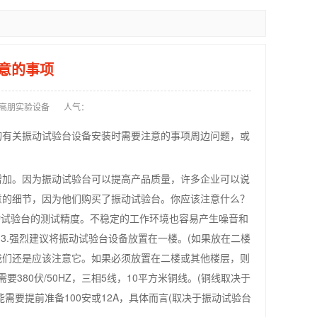
意的事项
高朋实验设备
人气：
询有关振动试验台设备安装时需要注意的事项周边问题，或
增加。因为振动试验台可以提高产品质量，许多企业可以说
意的细节，因为他们购买了振动试验台。你应该注意什么？
动试验台的测试精度。不稳定的工作环境也容易产生噪音和
3.强烈建议将振动试验台设备放置在一楼。(如果放在二楼
我们还是应该注意它。如果必须放置在二楼或其他楼层，则
380伏/50HZ，三相5线，10平方米铜线。(铜线取决于
能需要提前准备100安或12A，具体而言(取决于振动试验台