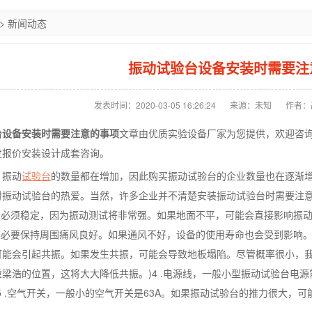
>
新闻动态
振动试验台设备安装时需要注
发表时间：2020-03-05 16:26:24
来源：未知
作者：
台设备安装时需要注意的事项
文章由优质实验设备厂家为您提供，欢迎咨
发报价安装设计成套咨询。
，振动
试验台
的数量都在增加，因此购买振动试验台的企业数量也在逐渐
对振动试验台的热爱。当然，许多企业并不清楚安装振动试验台时需要注
现场必须稳定，因为振动测试将非常强。如果地面不平，可能会直接影响振
有必要保持周围痛风良好。如果通风不好，设备的使用寿命也会受到影响。
可能会引起共振。如果发生共振，可能会导致地板塌陷。尽管概率很小，
梁浩的位置，这将大大降低共振。)4 .电源线，一般小型振动试验台电源需要
5 .空气开关，一般小的空气开关是63A。如果振动试验台的推力很大，可