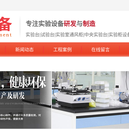
专注实验设备
研发
与
制造
实验台|试验台|实验室通风柜|中央实验台|实验柜设
新闻动态
工程案例
在线留言