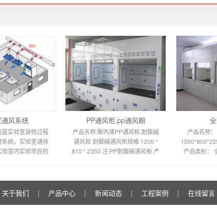
室通风系统
PP通风柜,pp通风橱
全
统是实验室装修过程
产品名称:聚丙烯PP通风柜,耐酸碱
产品名称：
理系统，实验室通排
通风柜 耐酸碱通风柜规格:1200 *
1500*800*
实验室内实验项目的
810 * 2350 注:PP耐酸碱通风柜 产
产品类别： 
有害气体及时在实验
品类别:PP通风柜 PP通风柜,耐酸碱
说 明 全钢通
排出实验室
通风柜产品说明 1柜体:采用
用1.0
关于我们
|
产品中心
|
新闻动态
|
工程案例
|
在线留言