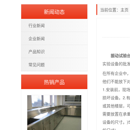
当前位置：
主页
新闻动态
行业新闻
企业新闻
产品知识
振动试验
实验设备的批
常见问题
在所有企业中
热销产品
他们不能放下
1.安装前，
损坏设备。2.
或其他楼层，
需要放置在承重
设备的尺寸。)