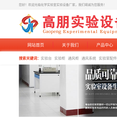
您好！欢迎光临化学实验室实验设备厂家，我们竭诚为您服务！
网站首页
关于我们
产品中心
搜索关键词：
实验台
实验柜
通风柜
通风系统
实验室配件