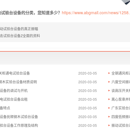
动试验台设备的分类，您知道多少？
https://www.abgmall.com/news/1258.
动试验台设备的真正振幅
击试验台设备Z全面的资料
开关柜通电试验台设备
2020-03-05
全钢通风柜
e钢木实验台设备材质说明
2020-03-05
六度空间振
设备的调试与开机
2020-03-05
谈高压开关
电试验台设备出租
2020-03-05
离心泵串并
备特点
2020-03-05
广东实验台
设备抚顺钢木试验台设备
2020-03-05
四度低频振
验台设备工作原理及结构
2020-03-05
振动试验台