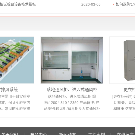
柜试验台设备技术指标
2020-03-05
如何选购实
室排风系统
落地通风柜、进入式通风柜
更衣
统主要用于对实验室
落地通风柜、进入式通风柜 规
[更衣柜采购]
排放，保证实验室内
格:1200 * 810 * 2350 产品备注: 产
切相关，直
康。常见的实验室排
品类别:通风柜/解毒柜步入式通风柜
和健康 这里
设备、管路以及风机
落地通风柜、进入式通风柜 柜体说
购买，提醒
部分组成。
明:柜体由1.0毫米冷轧钢
好
关于我们
|
产品中心
|
新闻动态
|
工程案例
|
在线留言