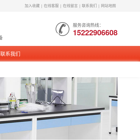
加入收藏
|
在线客服
|
在线留言
|
联系我们
|
网站地图
服务咨询热线：
15222906608
备
联系我们