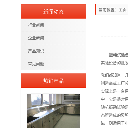
当前位置：
主页
新闻动态
行业新闻
企业新闻
产品知识
振动试验
实验设备的批
常见问题
我们都知道，
热销产品
制造商或工厂
实际上是一台
中，它是很常
随机振动试验
态所造成的累
磁，则适用于