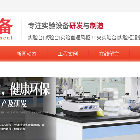
专注实验设备
研发
与
制造
实验台|试验台|实验室通风柜|中央实验台|实验柜设
新闻动态
工程案例
在线留言