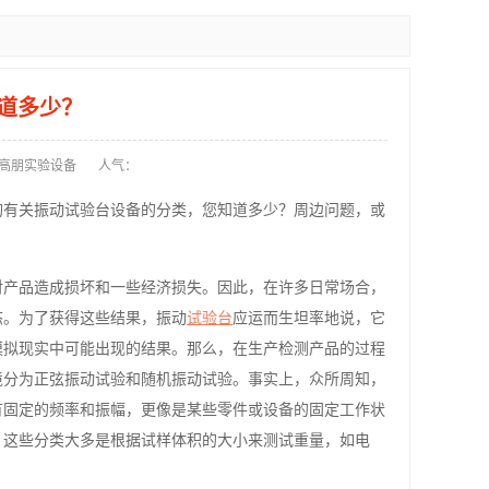
道多少？
高朋实验设备
人气：
询有关振动试验台设备的分类，您知道多少？周边问题，或
对产品造成损坏和一些经济损失。因此，在许多日常场合，
态。为了获得这些结果，振动
试验台
应运而生坦率地说，它
模拟现实中可能出现的结果。那么，在生产检测产品的过程
境分为正弦振动试验和随机振动试验。事实上，众所周知，
有固定的频率和振幅，更像是某些零件或设备的固定工作状
，这些分类大多是根据试样体积的大小来测试重量，如电