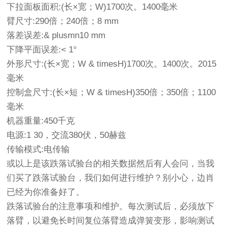
下拉面板面积:(长×宽；W)1700次。1400毫米
臂尺寸:290倍；240倍；8 mm
落差误差:& plusmn10 mm
下降平面误差:< 1°
外形尺寸:(长×宽；W & timesH)1700次。1400次。2015
毫米
控制盒尺寸:(长×短；W & timesH)350倍；350倍；1100
毫米
机器重量:450千克
电源:1 30，交流380伏，50赫兹
传输模式:电传输
或以上是该跌落试验台的相关数据然后有人会问，当我
们买了跌落试验台，我们如何进行维护？别小心，边肖
已经为你准备好了。
跌落试验台的注意事项和维护。每次测试后，必须放下
落臂，以避免长时间复位落臂造成弹簧变形，影响测试