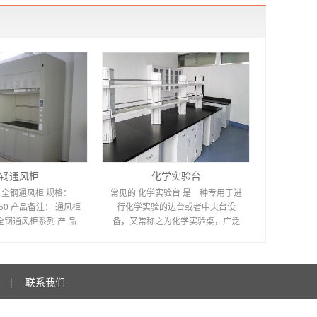
钢通风柜
化学实验台
 全钢通风柜 规格：
常见的 化学实验台 是一种专用于进
2350 产品备注： 通风柜
行化学实验的边台或者中央台设
全钢通风柜系列 产 品
备，又常称之为化学实验桌，广泛
风柜 柜体说明:柜体采
运用与化学实验研究领域。常见的
㎜冷扎钢板经防腐
化学实验台主要有
|
联系我们