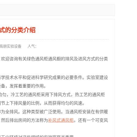
式的分类介绍
高朋实验设备
人气：
，欢迎咨询有关绿色通风柜通风橱的排风及进风方式的分类
科学技术水平和促进科学研究成果的必要条件。实验室建设
设备，发挥着重要的作用。
均匀，冷工艺的通风柜采用下排风方式，热工艺的通风柜
调节上下排风量的比例，从而获得均匀的风速。
称为全排风。这种类型被广泛使用。当通风柜安装在有供暖
，然后排出房间的方法称为
补风式通风柜
。还有一个可变风