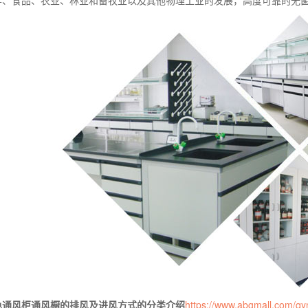
学、食品、农业、林业和畜牧业以及其他物理工业的发展，高度可靠的无
色通风柜通风橱的排风及进风方式的分类介绍
https://www.abgmall.com/q