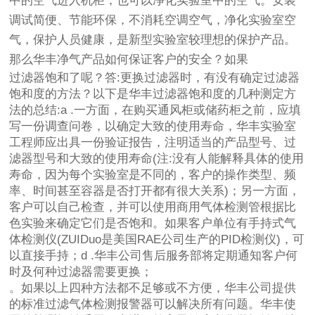
中的空气进入机柜，也可以净化实验室中的空气。安装
调试简便、节能环保，不消耗空调空气，净化实验室空
气，保护人员健康，是新型实验室较理想的保护产品。
那么华丰净气产品如何保证客户的安全？如果
过滤器饱和了呢？答:更换过滤器时，有没有确定过滤器
饱和度的方法？以下是华丰过滤器饱和度的几种测定方
法的总结:a .一方面，在购买通风柜或储药柜之前，应填
写一份调查问卷，以确定大致的使用寿命，华丰实验室
工程师应出具一份验证报告，注明适当的产品型号、过
滤器型号和大致的使用寿命(注:没有人能解释具体的使用
寿命，因为每个实验室是不同的，客户的操作类型、频
率、时间甚至容器是否打开都有很大关系)；另一方面，
客户可以自己检查，并可以使用商用气体检测管根据比
色实验来确定它们是否饱和。如果客户单位有手持式气
体检测仪(ZUIDuo是美国RAE公司生产的PID检测仪)，可
以直接手持；d .华丰公司售后服务部将定期通知客户何
时及何种过滤器需要更换；
。如果以上四种方法都不足够或不方便，华丰公司提供
的标准过滤气体检测报警器可以解决所有问题。华丰使