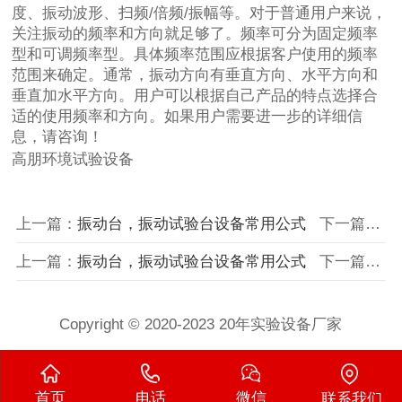
度、振动波形、扫频/倍频/振幅等。对于普通用户来说，
关注振动的频率和方向就足够了。频率可分为固定频率
型和可调频率型。具体频率范围应根据客户使用的频率
范围来确定。通常，振动方向有垂直方向、水平方向和
垂直加水平方向。用户可以根据自己产品的特点选择合
适的使用频率和方向。如果用户需要进一步的详细信
息，请咨询！
高朋环境试验设备
上一篇：
振动台，振动试验台设备常用公式
下一篇：
垂
上一篇：
振动台，振动试验台设备常用公式
下一篇：
垂
Copyright © 2020-2023 20年实验设备厂家
首页
电话
微信
联系我们