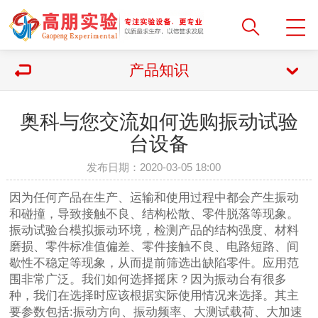
产品知识
奥科与您交流如何选购振动试验
台设备
发布日期：2020-03-05 18:00
因为任何产品在生产、运输和使用过程中都会产生振动
和碰撞，导致接触不良、结构松散、零件脱落等现象。
振动试验台模拟振动环境，检测产品的结构强度、材料
磨损、零件标准值偏差、零件接触不良、电路短路、间
歇性不稳定等现象，从而提前筛选出缺陷零件。应用范
围非常广泛。我们如何选择摇床？因为振动台有很多
种，我们在选择时应该根据实际使用情况来选择。其主
要参数包括:振动方向、振动频率、大测试载荷、大加速