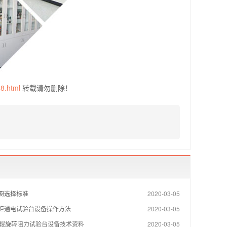
8.html
转载请勿删除！
橱选择标准
2020-03-05
柜通电试验台设备操作方法
2020-03-05
2托辊旋转阻力试验台设备技术资料
2020-03-05