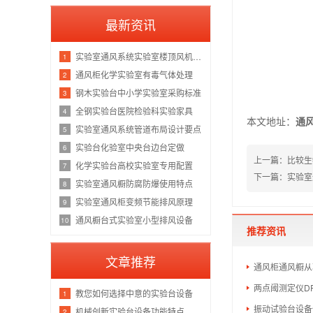
最新资讯
实验室通风系统实验室楼顶风机布置
1
通风柜化学实验室有毒气体处理
2
钢木实验台中小学实验室采购标准
3
全钢实验台医院检验科实验家具
4
本文地址：
通
实验室通风系统管道布局设计要点
5
实验台化验室中央台边台定做
6
上一篇：
比较生
化学实验台高校实验室专用配置
7
下一篇：
实验室
实验室通风橱防腐防爆使用特点
8
实验室通风柜变频节能排风原理
9
通风橱台式实验室小型排风设备
10
推荐资讯
文章推荐
通风柜通风橱从
两点阈测定仪DP
教您如何选择中意的实验台设备
1
振动试验台设备
机械创新实验台设备功能特点
2