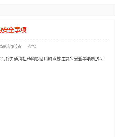
的安全事项
高朋实验设备
人气：
咨询有关通风柜通风橱使用时需要注意的安全事项周边问