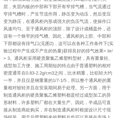
层，夹层内板的中部和下部开有窄排气槽，当气流通过
窄排气槽时，产生节流作用，静压变为动压，然后变压
变为静压，在通风柜内形成强大的负压气流，使操作口
风速均匀。至于通风柜的顶部，除了设计成桶盖外，还
设有一个狭窄的排气槽。因此，通风柜的上部、中部和
下部都设有排气口(见图2)，这可以在各种工作条件下(实
验过程中产生或不产生的热量)获得良好的排气效果< br/
> 3。通风柜采用硬质聚氯乙烯塑料型材，具有重量轻、
成型加工方便、施工周期短的特点由于普通塑料的相对
密度通常在0.83-2.2g/cm3之间，比水稍重，比铝轻大约
一半，并且仅是钢重量的1/7-1/5，所以整个通风柜的重
量相对较轻并且在安装期间易于处理。另一方面，用于
制造通风柜的硬质聚氯乙烯塑料都是经过成型加工的异
形材料，许多塑料厂都在大量生产。因此，半成品可直
接从制造商处购买，并在制造通风柜时根据设计尺寸现
场组装。用于后壁塑料夹的塑料片也可以直接在市场上