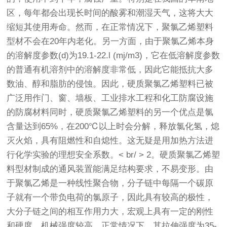
区，每年都会出现长时间的酸雾和潮湿天气，这将大大
缩短其使用寿命。然而，在正常情况下，聚氯乙烯塑料
型材不会在20年内老化。另一方面，由于聚氯乙烯本身
的溶解度参数(d)为19.1-22.l (mj/m3)，它在低溶解度参数
的普通有机溶剂中的溶解度非常低，因此它能抵抗大多
数油、醇和脂肪的侵蚀。因此，硬质聚氯乙烯塑料已被
广泛用作门、窗、墙板、工业排水工程和化工防腐设施
的防腐材料同时，硬质聚氯乙烯塑料的另一个优点是氯
含量达到65%，在200℃以上时会分解，释放氯化氢，熄
灭火焰，具有阻燃性和自熄性。这无疑是用加热方法进
行化学实验的理想安全系数。< br/ > 2。硬质聚氯乙烯塑
料型材制成的通风装置能满足结构要求，不易变形。由
于聚氯乙烯是一种线性聚合物，分子链中每隔一个碳原
子就有一个带负电荷的氯原子，因此具有较高的极性，
大分子链之间的相互作用力大，宏观上具有一定的刚性
和硬度，机械强度较高。正常情况下，其拉伸强度为35-