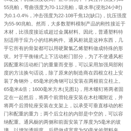
55兆帕，弯曲强度为70-112兆帕，吸水率(浸泡24小时)
为0.1-0.4%，冲击强度为22-108千焦12(缺口)，抗压强度
为55-90兆帕。然而，大多数塑料模制产品的刚性接近于
木材，比强度接近或超过金属材料。因此，普通塑料特
别适用于应力小的结构构件。通风柜就是这种东西，几
乎它所有的骨架都可以用硬聚氯乙烯塑料做成特殊的形
状。对于平衡锤式上下活动柜门部分，为了不使通风柜
因配重和活动柜门的重量而变形，可以采用加强局部刚
度的方法换句话说，除了原来的制造商在四根立柱上安
装了角钢外，65毫米的角钢可以安装在两根前立柱上。
65毫米&倍；1600毫米方木(见图1)，用木螺钉将两者固
定在一起然后，将两个前滑轮座安装在木柱嘴附近，并
将两个后滑轮座安装在支架上，以承受可垂直移动的柜
门和配重的重力；两个后立柱的内部是中空的，可以容
纳配重。通风橱的两侧和前面安装了厚度为5毫米的玻
璃，以增加透明度。后壁做成宽度为50毫米的塑料夹