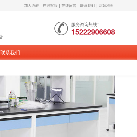
加入收藏
|
在线客服
|
在线留言
|
联系我们
|
网站地图
服务咨询热线：
15222906608
备
联系我们