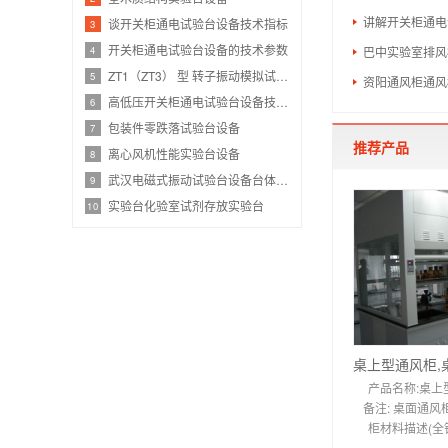
讲解开关柜通电
谈开关柜通电试验台设备技术指标
3
开关柜通电试验台设备的技术参数
4
巴中实验室排风
ZT1（ZT3） 型 转子振动模拟试验台设备
5
资阳通风柜通风
高低压开关柜通电试验台设备技术指标
6
包装件零跌落试验台设备
7
推荐产品
离心风机性能实验台设备
8
武汉电磁式振动试验台设备台体的功能介
9
实验台化验室试剂存放实验台
10
产品名称:桌上型
备注: 桌面通风
柜材料描述(全
外壳:由厚度1.