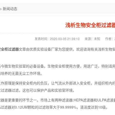
>
新闻动态
浅析生物安全柜过滤
发表时间：2020-03-05 21:39:10
来源：未知
作者：
安全柜过滤器
文章由优质实验设备厂家为您提供，欢迎咨询有关浅析生物
当今微生物实验室的必备设备。生物安全柜使用方便，用途广泛，特别适
菌培养的无菌无尘工作环境。
工作原理是保持安全柜内的负压，让气流从外部进入安全柜，并组织柜内
过过滤器过滤，这也可以保护产品和实验室环境。
器是更重要的环节之一。市场上有两种滤波器:HEPA滤波器和ULPA滤波器
LPA过滤器对0.12UM颗粒的过滤效率大于99.9999%，清洁度达到10级。