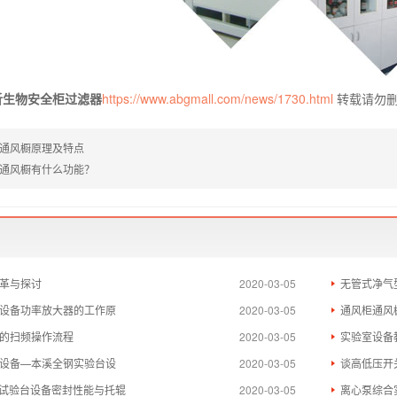
析生物安全柜过滤器
https://www.abgmall.com/news/1730.html
转载请勿
通风橱原理及特点
通风橱有什么功能？
革与探讨
2020-03-05
无管式净气
设备功率放大器的工作原
2020-03-05
通风柜通风
的扫频操作流程
2020-03-05
实验室设备
设备—本溪全钢实验台设
2020-03-05
谈高低压开
防尘试验台设备密封性能与托辊
2020-03-05
离心泵综合