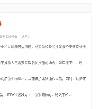
器
高朋实验设备
人气：
安全柜过滤器周边问题，或实验设备的批发报价安装设计成
用于操作人员需要采取防护措施的场合，如医疗卫生、制
的病原微生物溢出，从而保护实验操作人员。同时，其循环
。HEPA过滤器对0.30微米颗粒的过滤效率超过