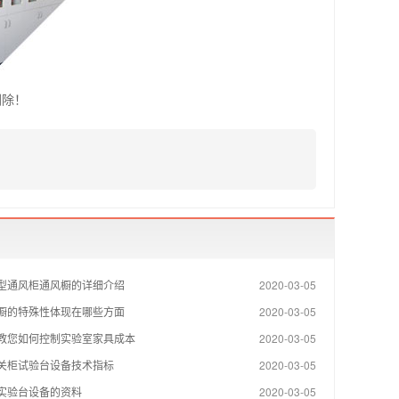
删除！
型通风柜通风橱的详细介绍
2020-03-05
橱的特殊性体现在哪些方面
2020-03-05
教您如何控制实验室家具成本
2020-03-05
关柜试验台设备技术指标
2020-03-05
实验台设备的资料
2020-03-05