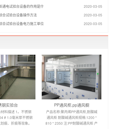
柜通电试验台设备的作用是什
2020-03-05
综合试验台设备操作方法
2020-03-05
综合试验台设备电力施工单位
2020-03-05
锈钢实验台
PP通风柜,pp通风橱
材料描述 1。不锈钢
产品名称:聚丙烯PP通风柜,耐酸碱
4 # 1.0毫米厚不锈钢
通风柜 耐酸碱通风柜规格:1200 *
无划痕、折痕等现象。
810 * 2350 注:PP耐酸碱通风柜 产
偏差不大于1 mm，对
品类别:PP通风柜 PP通风柜,耐酸碱