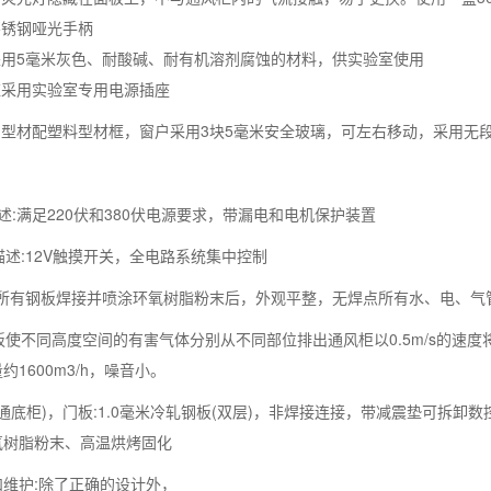
不锈钢哑光手柄
采用5毫米灰色、耐酸碱、耐有机溶剂腐蚀的材料，供实验室使用
应采用实验室专用电源插座
铝型材配塑料型材框，窗户采用3块5毫米安全玻璃，可左右移动，采用无
:
述:满足220伏和380伏电源要求，带漏电和电机保护装置
描述:12V触摸开关，全电路系统集中控制
述:所有钢板焊接并喷涂环氧树脂粉末后，外观平整，无焊点所有水、电、
板使不同高度空间的有害气体分别从不同部位排出通风柜以0.5m/s的速
1600m3/h，噪音小。
普通底柜)，门板:1.0毫米冷轧钢板(双层)，非焊接连接，带减震垫可拆
氧树脂粉末、高温烘烤固化
维护:除了正确的设计外，