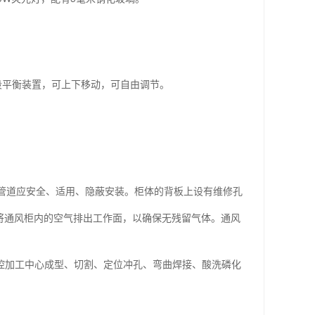
段平衡装置，可上下移动，可自由调节。
气管道应安全、适用、隐蔽安装。柜体的背板上设有维修孔
度将通风柜内的空气排出工作面，以确保无残留气体。通风
卸数控加工中心成型、切割、定位冲孔、弯曲焊接、酸洗磷化