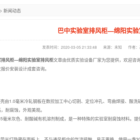
>
新闻动态
巴中实验室排风柜—绵阳实验
发表时间：2020-03-05 21:33:48
来源：未知
作者：
室排风柜—绵阳实验室排风柜
文章由优质实验设备厂家为您提供，欢迎咨
发报价安装设计成套咨询。
外壳由1.0毫米冷轧钢板在数控加工中心切割、定位冲孔、弯曲焊接、酸
高，耐腐蚀，外观美观。
:由5毫米灰色、耐酸碱有机溶剂制成，是一种特殊的实验室耐腐蚀材料。
:荧光灯隐藏在面板上，不与通风柜内的气流接触，易于更换。使用一盏3