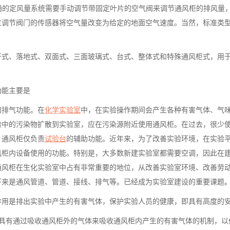
:普通的定风量系统需要手动调节带固定叶片的空气阀来调节通风柜的排风
过调节阀门的传感器将空气量改变为给定的地面空气速度。当然，标准类
开式、落地式、双面式、三面玻璃式、台式、整体式和特殊通风柜式，用
功能主要是
的排气功能。在
化学实验室
中，在实验操作期间会产生各种有害气体、气
验中的污染物扩散到实验室，应在污染源附近使用通风柜。在过去，很少
。通风柜仅负责
试验台
的辅助功能。近年来，为了改善实验环境，在实验
风柜内设备使用的功能。特别是，大多数新建实验室都需要空调，因此在
通风柜在生化实验室中占有非常重要的地位，从改善实验室环境、改善劳
下来是通风管道、管道、接线、排气等。已经成为实验室建设的重要课题
作用是排出实验中产生的有害气体，保护实验人员的健康，即具有高度的安
:应具有通过吸收通风柜外的气体来吸收通风柜内产生的有害气体的机制，