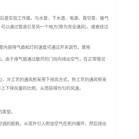
毫米门后是实验工作面，与水管、下水道、电源、真空泵、输气
可以通过管道引至另一个地方(称为完全通风)，或者经过
注意内部排气扇和灯的速度可通过开关调节。使用
验。由于排气扇通过敞开的门向内排出空气，在正常情况
匀，冷工艺的通风柜采用下排风方式，热工艺的通风柜采
节上下排风量的比例，从而获得均匀的风速。
的类型。
空调的能耗，从室外引入附加空气在柜内循环，然后排出