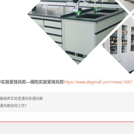
中实验室排风柜—绵阳实验室排风柜
https://www.abgmall.com/news/1687.
确保养实验室通风柜通风橱
通风橱如何工作？