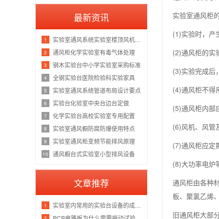
实验室通风柜
最新资讯
(1)实验时，
实验室通风系统实验室楼顶风机布置
1
(2)通风柜的
通风柜化学实验室有毒气体处理
2
钢木实验台中小学实验室采购标准
3
(3)实验完成
全钢实验台医院检验科实验家具
4
(4)通风柜不
实验室通风系统管道布局设计要点
5
实验台化验室中央台边台定做
6
(5)通风柜内
化学实验台高校实验室专用配置
7
(6)风机、风
实验室通风橱防腐防爆使用特点
8
实验室通风柜变频节能排风原理
9
(7)通风柜应
通风橱台式实验室小型排风设备
10
(8)大功率电
文章推荐
通风柜由各种
板、聚氯乙烯
实验室内常用的实验台设备的成套配件
1
旧通风柜大部分由
PCB电路板为什么需要振动试验台设备测试
2