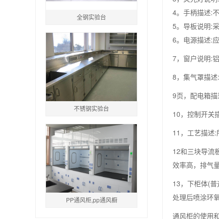
4。手柄描述:
全钢实验台
5。导板说明:
6。电源描述:
7，窗户说明:
8，集气罩描述
9页，配电箱描
不锈钢实验台
10，控制开关
11，工艺描
12和三块导流
效率高，排气量约
13，下柜体(
处理后喷涂环
PP通风柜,pp通风橱
通风柜的使用和