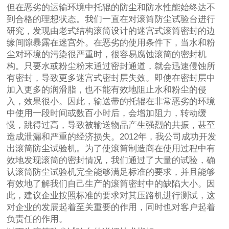
但在恶劣的运输环境中托辊的防尘和防水性能始终达不
到合格的理想状态。我们一直在对滚筒防尘试验台进行
研究，发现由老式结构滚筒设计的迷宫式滚筒密封的边
缘间隙暴露在迷宫外。在恶劣的使用条件下，当水和粉
尘对环境的污染很严重时，很容易腐蚀滚筒的密封机
构。只要水或粉尘粉末通过密封通道，就会迅速侵蚀所
有密封，导致更多迷宫式密封层失效。即使在密封层中
加入更多的润滑脂，也不能有效地阻止水和粉尘的侵
入，效果很小。因此，输送带的托辊在非常恶劣的环境
中使用一段时间或数百小时后，会增加阻力，转动缓
慢，跳得过高，导致被输送物品产生强烈的共振，甚至
造成泄漏和严重的经济损失。2012年，我公司成功开发
出滚筒防尘试验机。为了使滚筒制造商在使用过程中有
效地发现滚筒的密封情况，我们通过了大量的试验，确
认滚筒防尘试验机完全能够满足标准的要求，并且能够
有效地了解我们自己生产的滚筒密封中的缺陷大小。因
此，建议企业按照标准的要求对其压路机进行测试，这
对企业的发展起着至关重要的作用，同时也对客户起着
负责任的作用。