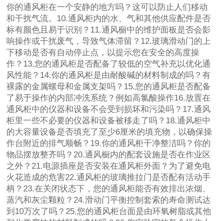
你的通风柜在一个安静的地方吗？这可以防止人们移动
和干扰气流。10.通风柜内的水、气和其他供应配件是否
标有颜色且易于识别？11.通风橱中的维护面板是否会影
响操作或干扰废气，导致气体滞留？12.玻璃滑动门的上
下移动是否有自动停止点，以提示您在安全的高度操
作？13.您的通风柜是否配备了较低的空气补充以优化通
风性能？14.你的通风柜是由耐酸碱的材料制成的吗？有
裸露的金属螺母和金属支架吗？15.您的通风柜是否配备
了易于操作的内部冲洗系统？例如高氯酸操作16.放置在
通风柜中的仪器和设备不会受到损坏和污染吗？17.通风
柜里一些不必要的仪器和设备被移走了吗？18.通风柜中
的大容量设备是否填充了至少6厘米的填充物，以确保操
作台附近的排气顺畅？19.你的通风柜干净整洁吗？你的
物品摆放整齐吗？20.通风橱内的配套设施是否在作业区
之外？21.电源插座是否安装在通风柜外面？为了避免电
火花造成的危害22.通风柜的玻璃推拉门是否配有活动手
柄？23.在关闭状态下，您的通风柜能否有效排出浓烟、
蒸汽和灰尘颗粒？24.滑动门平衡控制套索的寿命测试达
到10万次了吗？25.您的通风柜台面是由环氧树脂或其他