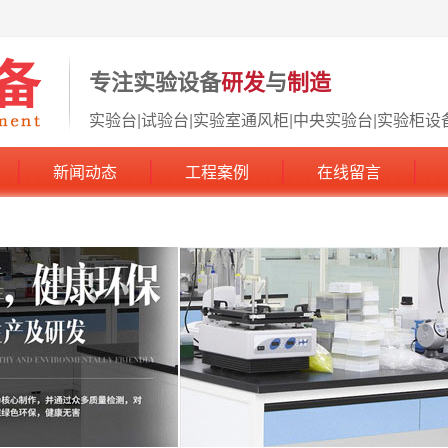
专注实验设备
研发
与
制造
实验台|试验台|实验室通风柜|中央实验台|实验柜设
新闻动态
工程案例
在线留言