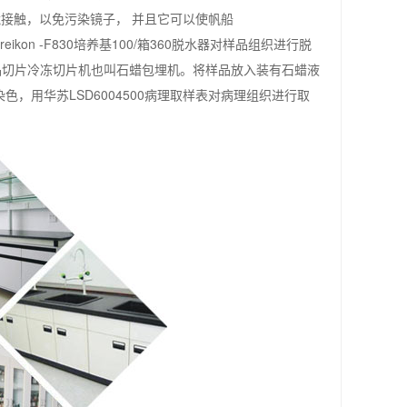
物镜接触，以免污染镜子， 并且它可以使帆船
ikon -F830培养基100/箱360脱水器对样品组织进行脱
样品切片冷冻切片机也叫石蜡包埋机。将样品放入装有石蜡液
色，用华苏LSD6004500病理取样表对病理组织进行取