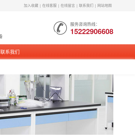
加入收藏
|
在线客服
|
在线留言
|
联系我们
|
网站地图
服务咨询热线：
15222906608
备
联系我们