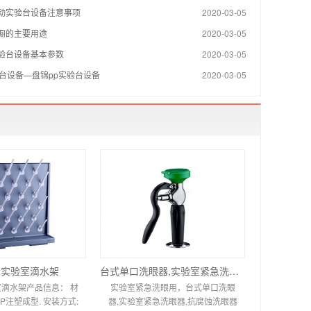
动实验台设备注意事项
2020-03-05
橱的主要用途
2020-03-05
验台设备基本参数
2020-03-05
验台设备—盘锦pp实验台设备
2020-03-05
,实验室滴水架
台式单口洗眼器,实验室紧急洗眼器,抗腐
室滴水架产品信息： 材
实验室紧急洗眼用，台式单口洗眼
PP注塑成型. 安装方式:
器,实验室紧急洗眼器,抗腐蚀洗眼器