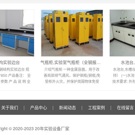
构实验边台
气瓶柜,实验室气瓶柜（全钢报警可选）
水池台
钢结构实验边台 规
介绍气瓶柜 一种金属容器，用于改
水池台,水槽
0*850 产品备注： 全
善局部排气通风，保护钢瓶(钢瓶)免
持） (一)水
数 产 品 说 明 全
受柜外火灾，并保护周围物体免受
技术要求: 外
台 公司生产的全钢
内部火灾。 用于提高局部的排气通
高 3毫米；
实验台是以国
风，保护钢瓶（
角线
关于我们
|
产品中心
|
新闻动态
|
工程案例
|
在线留言
right © 2020-2023 20年实验设备厂家