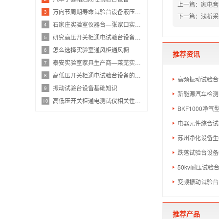
上一篇：
家电音
万向节周期寿命试验台设备液压传动系统
3
下一篇：
浅析采
石家庄实验室仪器台—张家口实验室仪器
4
研究高压开关柜通电试验台设备技术指标
5
怎么选择实验室通风柜通风橱
6
推荐资讯
泰安实验室家具生产商—莱芜实验室家具
7
高低压开关柜通电试验台设备的作用是什
8
高频振动试验台
振动试验台设备基础知识
9
新能源汽车检测
高低压开关柜通电测试仪相关性能配置
10
BKF1000净
电器元件综合试
苏州净化设备生
跌落试验台设备
50kv耐压试
变频振动试验台
推荐产品