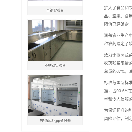
扩大了食品和农
全钢实验台
品、坚果、食
限值已经确定
涵盖农业生产中
种农药设定了
致力于提高蔬
农药残留限量的
不锈钢实验台
总量的67%，
标准与国际标准
准，占90.6
学和令人信服
为保证标准的
风险评估，制
PP通风柜,pp通风橱