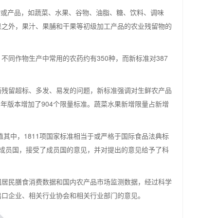
物或产品，如蔬菜、水果、谷物、油脂、糖、饮料、调味
果之外，果汁、果脯和干果等初级加工产品的农业残留物的
同作物生产中常用的农药约有350种，而新标准对387
药残留超标、多发、易发的问题，新标准强调对生鲜农产品
012年版本增加了904个限量标准。蔬菜水果新增限量占新增
值其中，1811项国家标准相当于或严格于国际食品法典标
)的成员国，接受了成员国的意见，并对提出的意见给予了科
国居民膳食消费数据和国内农产品市场监测数据，经过科学
出口企业、相关行业协会和相关行业部门的意见。