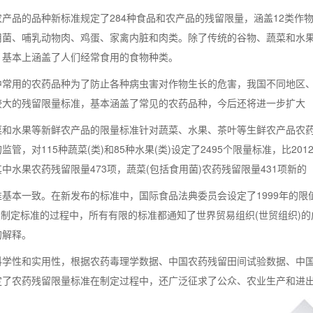
产品的品种新标准规定了284种食品和农产品的残留限量，涵盖12类作
用菌、哺乳动物肉、鸡蛋、家禽内脏和肉类。除了传统的谷物、蔬菜和水
，基本上涵盖了人们经常食用的食物种类。
常用的农药品种为了防止各种病虫害对作物生长的危害，我国不同地区、不
较大的残留限量标准，基本涵盖了常见的农药品种，今后还将进一步扩大
菜和水果等新鲜农产品的限量标准针对蔬菜、水果、茶叶等生鲜农产品农
监管，对115种蔬菜(类)和85种水果(类)设定了2495个限量标准，比2
其中水果农药残留限量473项，蔬菜(包括食用菌)农药残留限量431项新的
基本一致。在新发布的标准中，国际食品法典委员会设定了1999年的限
%在制定标准的过程中，所有有限的标准都通知了世界贸易组织(世贸组织
的解释。
科学性和实用性，根据农药毒理学数据、中国农药残留田间试验数据、中
定了农药残留限量标准在制定过程中，还广泛征求了公众、农业生产和进