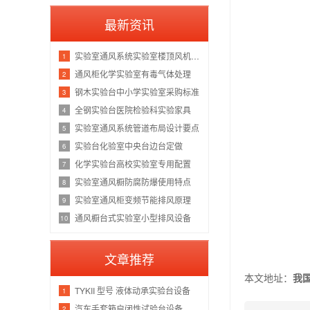
最新资讯
实验室通风系统实验室楼顶风机布置
1
通风柜化学实验室有毒气体处理
2
钢木实验台中小学实验室采购标准
3
全钢实验台医院检验科实验家具
4
实验室通风系统管道布局设计要点
5
实验台化验室中央台边台定做
6
化学实验台高校实验室专用配置
7
实验室通风橱防腐防爆使用特点
8
实验室通风柜变频节能排风原理
9
通风橱台式实验室小型排风设备
10
文章推荐
本文地址：
我
TYKII 型号 液体动承实验台设备
1
汽车手套箱启闭性试验台设备
2