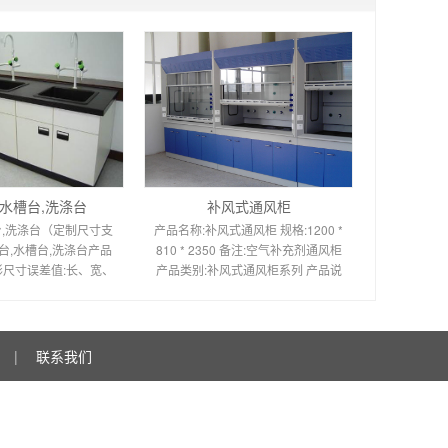
,水槽台,洗涤台
补风式通风柜
台,洗涤台（定制尺寸支
产品名称:补风式通风柜 规格:1200 *
池台,水槽台,洗涤台产品
810 * 2350 备注:空气补充剂通风柜
形尺寸误差值:长、宽、
产品类别:补风式通风柜系列 产品说
工作台对角线或框架对
明 补风式通风柜 空气可以添加到室
1000毫米，
外，以防止室内
|
联系我们