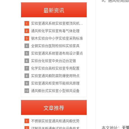
9。通风柜周
最新资讯
实验室通风系统实验室楼顶风机布置
1
通风柜化学实验室有毒气体处理
2
钢木实验台中小学实验室采购标准
3
全钢实验台医院检验科实验家具
4
实验室通风系统管道布局设计要点
5
实验台化验室中央台边台定做
6
化学实验台高校实验室专用配置
7
实验室通风橱防腐防爆使用特点
8
实验室通风柜变频节能排风原理
9
通风橱台式实验室小型排风设备
10
文章推荐
不锈钢实验室通风柜通风橱优势
1
本文地址：
无
详解开关柜通电试验台设备技术指标
2