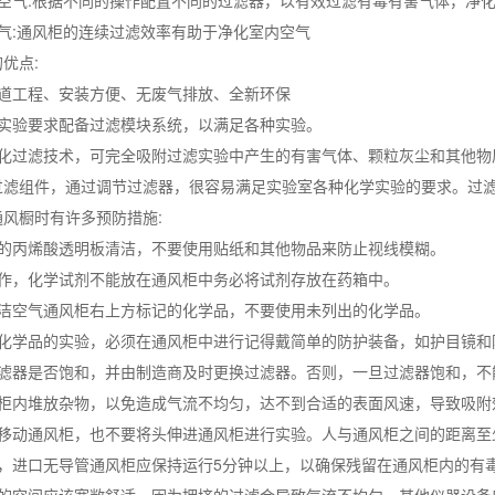
室空气:根据不同的操作配置不同的过滤器，以有效过滤有毒有害气体，净
气:通风柜的连续过滤效率有助于净化室内空气
优点:
管道工程、安装方便、无废气排放、全新环保
据实验要求配备过滤模块系统，以满足各种实验。
块化过滤技术，可完全吸附过滤实验中产生的有害气体、颗粒灰尘和其他物
滤组件，通过调节过滤器，很容易满足实验室各种化学实验的要求。过滤效率和
风橱时有许多预防措施:
柜的丙烯酸透明板清洁，不要使用贴纸和其他物品来防止视线模糊。
操作，化学试剂不能放在通风柜中务必将试剂存放在药箱中。
清洁空气通风柜右上方标记的化学品，不要使用未列出的化学品。
毒化学品的实验，必须在通风柜中进行记得戴简单的防护装备，如护目镜和
过滤器是否饱和，并由制造商及时更换过滤器。否则，一旦过滤器饱和，不
风柜内堆放杂物，以免造成气流不均匀，达不到合适的表面风速，导致吸附
移动通风柜，也不要将头伸进通风柜进行实验。人与通风柜之间的距离至少
后，进口无导管通风柜应保持运行5分钟以上，以确保残留在通风柜内的有