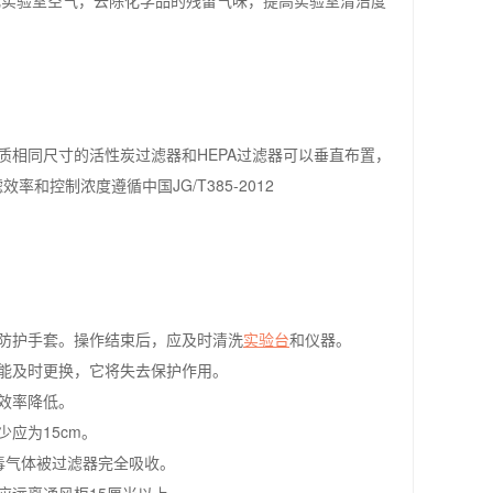
化实验室空气，去除化学品的残留气味，提高实验室清洁度
质相同尺寸的活性炭过滤器和HEPA过滤器可以垂直布置，
控制浓度遵循中国JG/T385-2012
防护手套。操作结束后，应及时清洗
实验台
和仪器。
能及时更换，它将失去保护作用。
效率降低。
应为15cm。
毒气体被过滤器完全吸收。