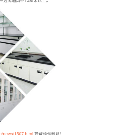
应远离通风柜15厘米以上。
om/news/1507.html
转载请勿删除！