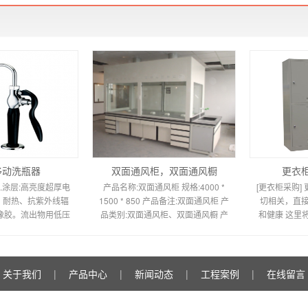
移动洗瓶器
双面通风柜，双面通风橱
更衣
 2.涂层:高亮度超厚电
产品名称:双面通风柜 规格:4000 *
[更衣柜采购]
、耐热、抗紫外线辐
1500 * 850 产品备注:双面通风柜 产
切相关，直
软橡胶。流出物用低压
品类别:双面通风柜、双面通风橱 产
和健康 这里
沫水柱，防止眼睛受
品说明 双面通风柜 柜体说明:柜体由
购买，提醒
4.防尘罩:聚
1.0毫米冷轧钢板制
好
关于我们
|
产品中心
|
新闻动态
|
工程案例
|
在线留言