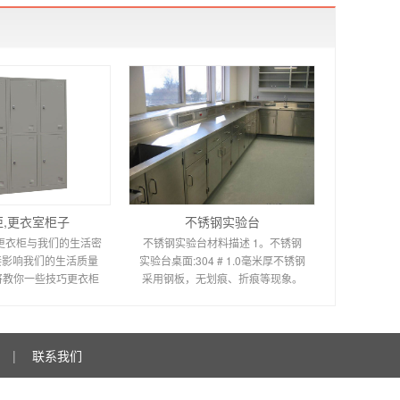
柜,更衣室柜子
不锈钢实验台
 更衣柜与我们的生活密
不锈钢实验台材料描述 1。不锈钢
接影响我们的生活质量
实验台桌面:304 # 1.0毫米厚不锈钢
将教你一些技巧更衣柜
采用钢板，无划痕、折痕等现象。
公众在购买前最好有良
板材尺寸长度偏差不大于1 mm，对
的知识储备更
角线尺寸偏差不大于
|
联系我们