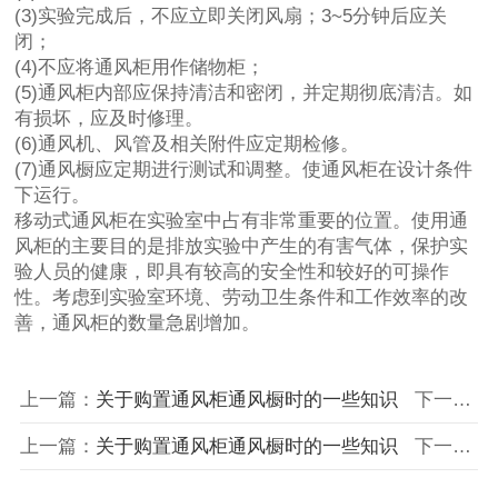
(3)实验完成后，不应立即关闭风扇；3~5分钟后应关
闭；
(4)不应将通风柜用作储物柜；
(5)通风柜内部应保持清洁和密闭，并定期彻底清洁。如
有损坏，应及时修理。
(6)通风机、风管及相关附件应定期检修。
(7)通风橱应定期进行测试和调整。使通风柜在设计条件
下运行。
移动式通风柜在实验室中占有非常重要的位置。使用通
风柜的主要目的是排放实验中产生的有害气体，保护实
验人员的健康，即具有较高的安全性和较好的可操作
性。考虑到实验室环境、劳动卫生条件和工作效率的改
善，通风柜的数量急剧增加。
上一篇：
关于购置通风柜通风橱时的一些知识
下一篇：
上一篇：
关于购置通风柜通风橱时的一些知识
下一篇：