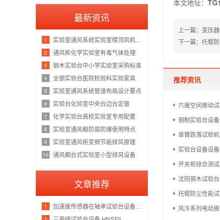
本文地址：
TG
最新资讯
上一篇：
变压器
实验室通风系统实验室楼顶风机布置
1
下一篇：
托辊防
通风柜化学实验室有毒气体处理
2
钢木实验台中小学实验室采购标准
3
全钢实验台医院检验科实验家具
4
推荐资讯
实验室通风系统管道布局设计要点
5
实验台化验室中央台边台定做
6
六度空间振动试
化学实验台高校实验室专用配置
7
钢制实验台设备
实验室通风橱防腐防爆使用特点
8
单臂跌落试验机
实验室通风柜变频节能排风原理
9
实验台设备设备
通风橱台式实验室小型排风设备
10
开关柜综合测试
沈阳钢木试验台
文章推荐
托辊防尘性能试
加速度传感器在轴承试验台设备中的应用
1
风冷系列电动振
三用阀试验台设备 HNSFII
2