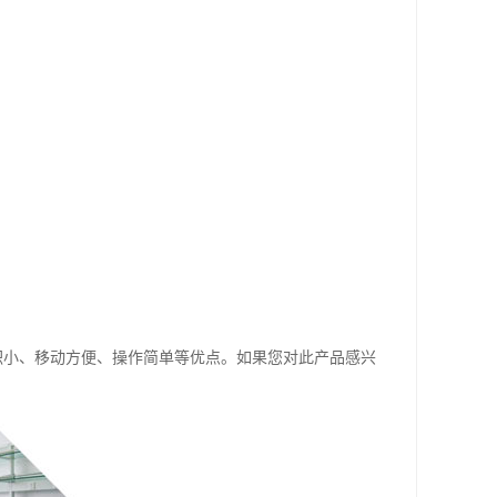
积小、移动方便、操作简单等优点。如果您对此产品感兴