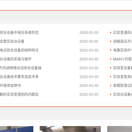
验台设备中液压系统的优
2020-03-05
实验室通风
合肥实验台设备
2020-03-05
讲解高压开
电试验台设备的结构特点
2020-03-05
电路实验中
台设备的安装与操作
2020-03-05
MA601
水平方向调频振动试验台设备操
2020-03-05
实验室设备
台设备技术要求及技术参
2020-03-05
实验室家具
作使用说明书
2020-03-05
单臂跌落试
橱的实验室遇到的问题及
2020-03-05
实验台设备