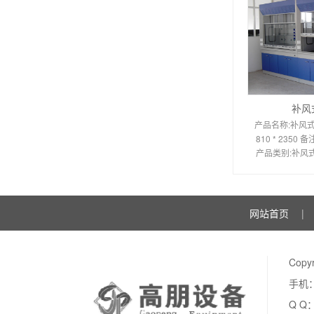
补风
产品名称:补风式通
810 * 235
产品类别:补风
明 补风式通风
外，
网站首页
|
Copy
手机：
Q Q