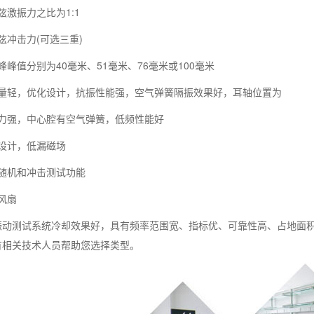
正弦激振力之比为1:1
个正弦冲击力(可选三重)
移的峰峰值分别为40毫米、51毫米、76毫米或100毫米
电枢重量轻，优化设计，抗振性能强，空气弹簧隔振效果好，耳轴位置为
承载能力强，中心腔有空气弹簧，低频性能好
磁路设计，低漏磁场
弦、随机和冲击测试功能
声风扇
振动测试系统冷却效果好，具有频率范围宽、指标优、可靠性高、占地面
有相关技术人员帮助您选择类型。