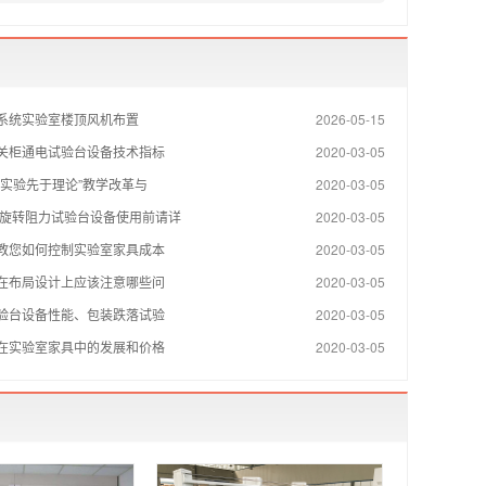
系统实验室楼顶风机布置
2026-05-15
关柜通电试验台设备技术指标
2020-03-05
“实验先于理论”教学改革与
2020-03-05
托辊旋转阻力试验台设备使用前请详
2020-03-05
教您如何控制实验室家具成本
2020-03-05
在布局设计上应该注意哪些问
2020-03-05
验台设备性能、包装跌落试验
2020-03-05
在实验室家具中的发展和价格
2020-03-05