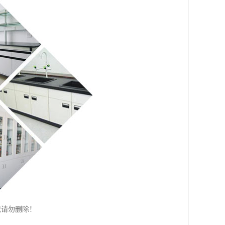
请勿删除！