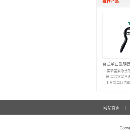
推荐产品
实验室紧急洗
器,实验室紧急
1.台式单口洗
组成 2.涂层:
腐蚀
网站首页
|
Copy