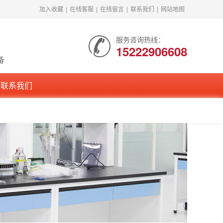
加入收藏
|
在线客服
|
在线留言
|
联系我们
|
网站地图
服务咨询热线：
15222906608
备
联系我们