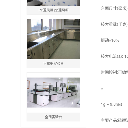
台面尺寸(毫米):50
PP通风柜,pp通风橱
较大重载(千克):
振动※10%
较大电流(a): 1
不锈钢实验台
时间控制:可
※
1g = 9.8m/s
全钢实验台
主要产品:硫