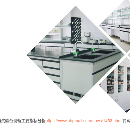
动试验台设备主要指标分析
https://www.abgmall.com/news/1453.html
转载