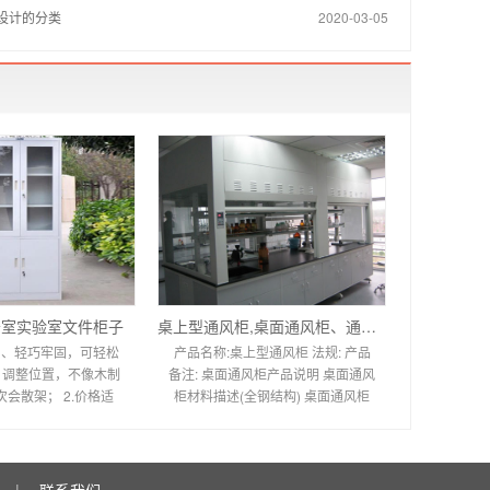
设计的分类
2020-03-05
公室实验室文件柜子
桌上型通风柜,桌面通风柜、通风橱
1、轻巧牢固，可轻松
产品名称:桌上型通风柜 法规: 产品
，调整位置，不像木制
备注: 桌面通风柜产品说明 桌面通风
会散架； 2.价格适
柜材料描述(全钢结构) 桌面通风柜
廉、经济环保、成本低
外壳:由厚度1.2毫米或以上的钢板冲
3、方便快捷，适
压成型而成，