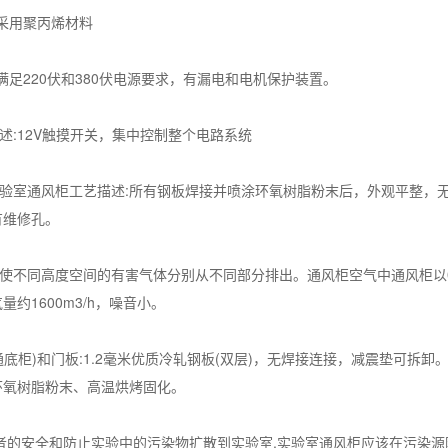
:采用聚丙烯材料
:满足220伏和380伏电源要求，有漏电和电机保护装置。
描述:12V触摸开关，集中控制整个电路系统
性实验室通风柜工艺描述:所有钢板焊接并喷涂环氧树脂粉末后，外观平整
有维修孔。
板使不同高度空间的有害气体分别从不同部分排出。通风柜空气中通风柜以0
约1600m3/h，噪音小。
普通底柜)和门板:1.2毫米优质冷轧钢板(双层)，无焊接连接，减震垫可
环氧树脂粉末、高温烘烤固化。
者的安全和防止实验中的污染物扩散到实验室,实验室通风柜应该在污染源