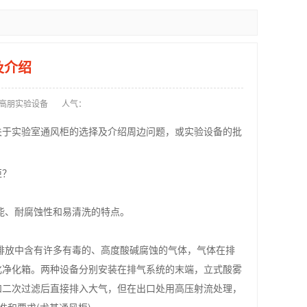
及介绍
高朋实验设备
人气：
关于实验室通风柜的选择及介绍周边问题，或实验设备的批
柜？
能、耐腐蚀性和易清洗的特点。
排放中含有许多有毒的、高度酸碱腐蚀的气体，气体在排
化净化箱。两种设备分别安装在排气系统的末端，立式酸雾
和二次过滤后直接排入大气，但在出口处用高压射流处理，