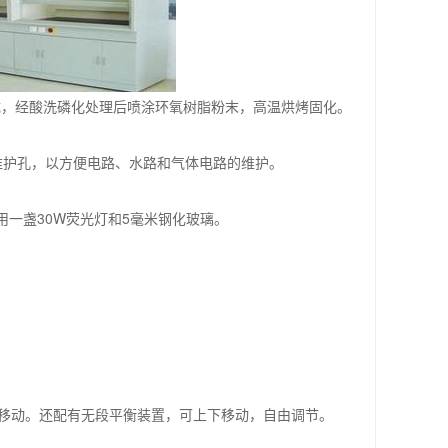
而成，经酸洗磷化处理后喷涂环氧树脂粉末，高温烘烤固化。
维护孔，以方便电路、水路和气体电路的维护。
用一盏30W荧光灯和5毫米钢化玻璃。
右移动。还配有无段平衡装置，可上下移动，自由调节。