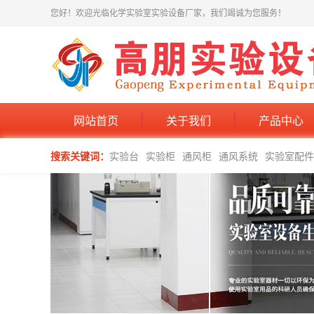
您好！欢迎光临化学实验室实验设备厂家，我们竭诚为您服务！
网站首页
关于我们
产品中心
搜索关键词：
实验台
实验柜
通风柜
通风系统
实验室配件