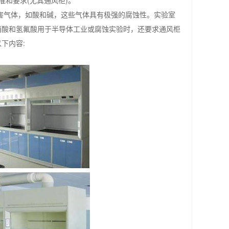
和要求(尤其通风柜)。
害气体，如酸和碱，这些气体具有极强的腐蚀性。实验室
硝酸和氢氟酸用于半导体工业或腐蚀实验时，还要求通风柜
下内容: