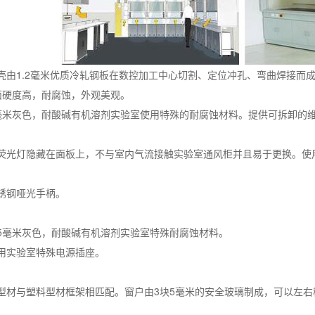
外壳由1.2毫米优质冷轧钢板在数控加工中心切割、定位冲孔、弯曲焊接
面硬度高，耐腐蚀，外观美观。
5毫米灰色，耐酸碱有机溶剂实验室使用特殊的耐腐蚀材料。提供可拆卸的
:荧光灯隐藏在面板上，不与室内气流接触实验室通风柜并且易于更换。使
不锈钢哑光手柄。
:5毫米灰色，耐酸碱有机溶剂实验室特殊耐腐蚀材料。
使用实验室特殊电源插座。
铝型材与塑料型材框架相匹配。窗户由3块5毫米的安全玻璃制成，可以左