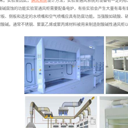
3米。实验室因此，
通风系统
设计方法，实验室通风系统对设备有一定的标准
酸碱腐蚀的功能实验室通风柜需要配备电炉，有些实验会产生大量有毒有
衬板、侧板和选定的水喷嘴和空气喷嘴应具有防腐功能。当强酸如硫酸、
耐酸碱。通常不锈钢、聚氯乙烯或聚丙烯材料被用来制造耐酸碱性通风柜以