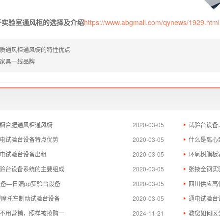
于实验室通风柜的选择及介绍
https://www.abgmall.com/qynews/1929.html
质通风柜通风橱的特性优点
家具一线品牌
橱合肥通风柜通风橱
2020-03-05
试验台设备
电试验台设备特点优势
2020-03-05
什么是离心
电试验台设备出租
2020-03-05
环氧树脂板
验台设备系统的主要组成
2020-03-05
张掖全钢实
设备—日照pp实验台设备
2020-03-05
四川供应高
型摩托车制动试验台设备
2020-03-05
通电试验台
不用营销，照样被抢购一
2024-11-21
教您如何区