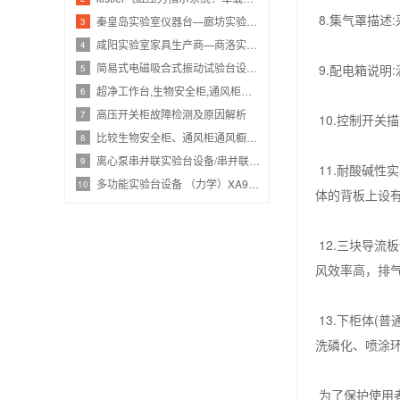
8.集气罩描述
秦皇岛实验室仪器台—廊坊实验室仪器台
3
咸阳实验室家具生产商—商洛实验室家具
4
简易式电磁吸合式振动试验台设备故障说
9.配电箱说明
5
超净工作台,生物安全柜,通风柜通风橱的
6
高压开关柜故障检测及原因解析
7
10.控制开关
比较生物安全柜、通风柜通风橱、超净台
8
离心泵串并联实验台设备/串并联实验台设
9
11.耐酸碱
多功能实验台设备 （力学）XA90BZ8001
10
体的背板上设
12.三块导流
风效率高，排气量
13.下柜体(
洗磷化、喷涂
为了保护使用