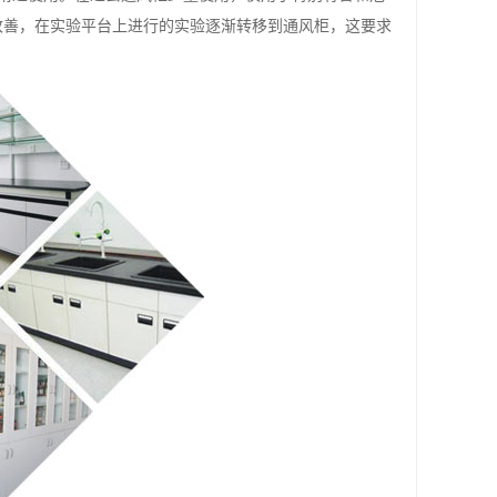
改善，在实验平台上进行的实验逐渐转移到通风柜，这要求