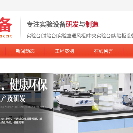
专注实验设备
研发
与
制造
实验台|试验台|实验室通风柜|中央实验台|实验柜设
新闻动态
工程案例
在线留言