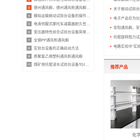
德州通风橱，德州通风柜通风橱，实验室
3
关于振动试验台
模拟运输振动试验台设备的操作步骤
4
电子产品巨为仪
电液伺服式摩托车减震器耐久性试验台设
5
安阳通风橱，安
变压器特性综合试验台设备简单介绍
6
托辊旋转阻力试
全钢PP通风柜通风橱
7
电路实验中“实
实验台设备的正确启动方法
8
质聚氯乙烯塑料通风柜通风橱
9
煤矿用托辊浸水试验台设备TG12905技术资料
10
推荐产品
化