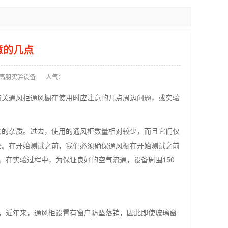
意的几点
高朋实验设备
人气：
有关通风柜通风橱在使用时应注意的几点周边问题，或实验
害的杂质。过去，使用的通风柜数量相对较少，而且它们仅
全。在开始测试之前，我们必须确保通风橱在开始测试之前
。在实验过程中，为保证良好的空气流通，设备周围150
，近年来，通风柜设置有窗户防坠落销，因此即使玻璃窗