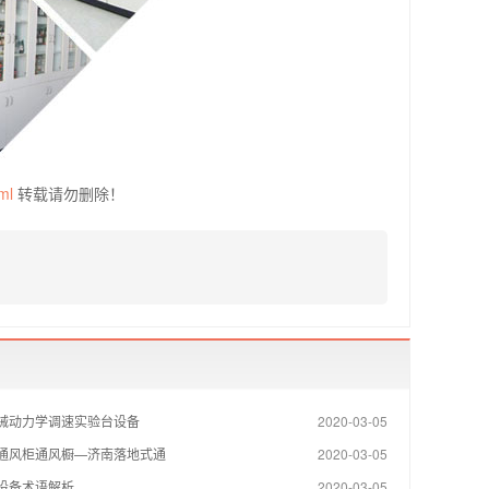
ml
转载请勿删除！
械动力学调速实验台设备
2020-03-05
通风柜通风橱—济南落地式通
2020-03-05
设备术语解析
2020-03-05