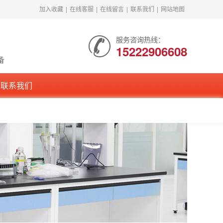
加入收藏
|
在线客服
|
在线留言
|
联系我们
|
网站地图
服务咨询热线：
15222906608
备
联系我们