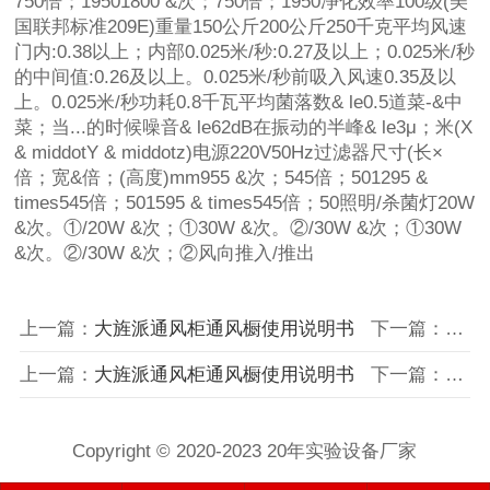
750倍；19501800 &次；750倍；1950净化效率100级(美
国联邦标准209E)重量150公斤200公斤250千克平均风速
门内:0.38以上；内部0.025米/秒:0.27及以上；0.025米/秒
的中间值:0.26及以上。0.025米/秒前吸入风速0.35及以
上。0.025米/秒功耗0.8千瓦平均菌落数& le0.5道菜-&中
菜；当...的时候噪音& le62dB在振动的半峰& le3μ；米(X
& middotY & middotz)电源220V50Hz过滤器尺寸(长×
倍；宽&倍；(高度)mm955 &次；545倍；501295 &
times545倍；501595 & times545倍；50照明/杀菌灯20W
&次。①/20W &次；①30W &次。②/30W &次；①30W
&次。②/30W &次；②风向推入/推出
上一篇：
大旌派通风柜通风橱使用说明书
下一篇：
通风
上一篇：
大旌派通风柜通风橱使用说明书
下一篇：
通风
Copyright © 2020-2023 20年实验设备厂家