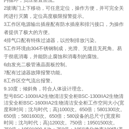
内循环，负压垂直层流。
2玻璃门上下移动，可任意定位，操作方便，并可完全关
闭进行灭菌，定位高度极限报警提示。
3工作区电源输出插座配有防水插座和排污接口，为操作
者提供了极大的方便。
4排气口配有特殊过滤器，以控制排放污染。
5工作环境由304不锈钢制成，光滑、无缝且无死角。易
于彻底消毒，并能防止腐蚀和消毒剂的腐蚀。
6由发光二极管液晶面板控制。
7配有过滤器故障报警功能。
8工作区空气流出报警。
9.10度；倾斜角，符合人体设计理念。
型号BSC-1000IIA2生物清洁安全柜BSC-1300IIA2生物清
洁安全柜BSC-1600IIA2生物清洁安全柜工作空间大小(宽
度和时间；沈与时代；高)1000次。650倍；5801300次。
650倍；5801600次。650倍；580设备的总尺寸(宽度和
时间；沈与时代；高)1200次。750倍；19501500次。