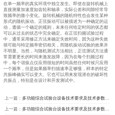
在单一频率的真实环境中独立发生。即使在旋转机械上
直接测量加速度如齿轮和轴承，实际公差和间隙经常导
致频率的微小变化。旋转机械的随机特性也会发生某种
形式的随机振动。正弦振动可以被描述为一种确定的运
动，遵循一个确定的规则，未来任何给定时间的状态都
可以从过去的状态中完全确定。在正弦扫频试验过程
中，通常采用修正方法来确定失效时间，因为这种失效
很可能与特定频率密切相关，而随机振动试验的效果并
不明显。当然，与随机测试方法相比，正弦测试方法通
常需要更长的时间来激发故障，因为在每个扫频过程
中，每个谐振点仅应用很短的时间虽然任何时候只应用
一个频率，但是如果频率扫描速率足够慢，样本的特定
共振峰确实可以变大。它也可以用来发现潜在的破坏性
共振点，特别是在设计和开发测试中。
上一篇：
多功能综合试验台设备技术要求及技术参数
下
上一篇：
多功能综合试验台设备技术要求及技术参数
下