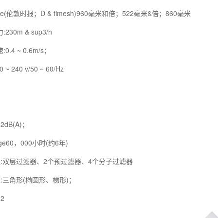
ge(伦敦时报；D & timesh)960毫米和倍；522毫米&倍；860毫米
230m & sup3/h
0.4 ~ 0.6m/s；
~ 240 v/50 ~ 60/Hz
52dB(A)；
ge60，000小时(约6年)
数量:双层过滤器、2个预过滤器、4个分子过滤器
型:三角形(椭圆形、梯形)；
 2