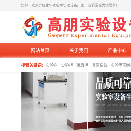
您好！欢迎光临化学实验室实验设备厂家，我们竭诚为您服务！
网站首页
关于我们
产品中心
搜索关键词：
实验台
实验柜
通风柜
通风系统
实验室配件