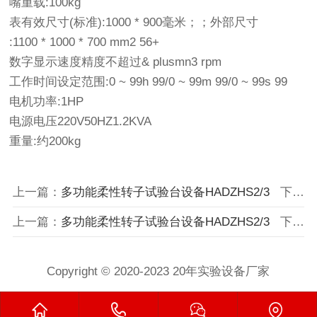
嘴重载:100kg
表有效尺寸(标准):1000 * 900毫米；；外部尺寸
:1100 * 1000 * 700 mm2 56+
数字显示速度精度不超过& plusmn3 rpm
工作时间设定范围:0 ~ 99h 99/0 ~ 99m 99/0 ~ 99s 99
电机功率:1HP
电源电压220V50HZ1.2KVA
重量:约200kg
上一篇：
多功能柔性转子试验台设备HADZHS2/3
下一篇：
上一篇：
多功能柔性转子试验台设备HADZHS2/3
下一篇：
Copyright © 2020-2023 20年实验设备厂家