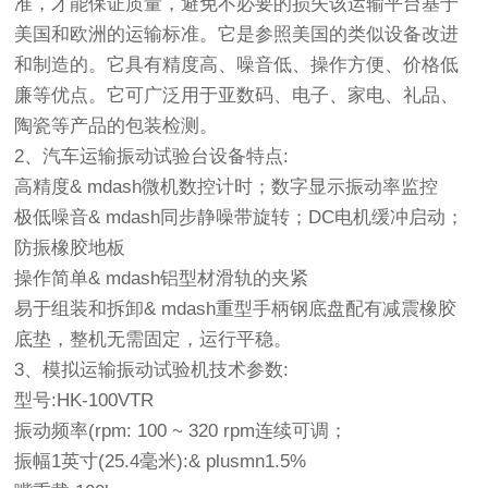
准，才能保证质量，避免不必要的损失该运输平台基于
美国和欧洲的运输标准。它是参照美国的类似设备改进
和制造的。它具有精度高、噪音低、操作方便、价格低
廉等优点。它可广泛用于亚数码、电子、家电、礼品、
陶瓷等产品的包装检测。
2、汽车运输振动试验台设备特点:
高精度& mdash微机数控计时；数字显示振动率监控
极低噪音& mdash同步静噪带旋转；DC电机缓冲启动；
防振橡胶地板
操作简单& mdash铝型材滑轨的夹紧
易于组装和拆卸& mdash重型手柄钢底盘配有减震橡胶
底垫，整机无需固定，运行平稳。
3、模拟运输振动试验机技术参数:
型号:HK-100VTR
振动频率(rpm: 100 ~ 320 rpm连续可调；
振幅1英寸(25.4毫米):& plusmn1.5%