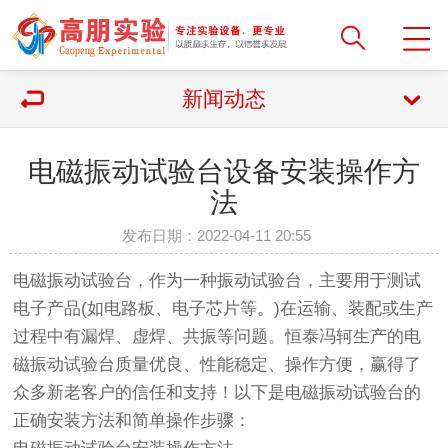
新闻动态
电磁振动试验台设备安装操作方
法
发布日期：2022-04-11 20:55
电磁振动试验台，作为一种振动试验台，主要用于测试
电子产品(如电路板、电子芯片等。)在运输、装配或生产
过程中有漏焊、虚焊、共振等问题。恒泰冯轲生产的电
磁振动试验台质量优良、性能稳定、操作方便，赢得了
众多新老客户的信任和支持！以下是电磁振动试验台的
正确安装方法和简单操作步骤：