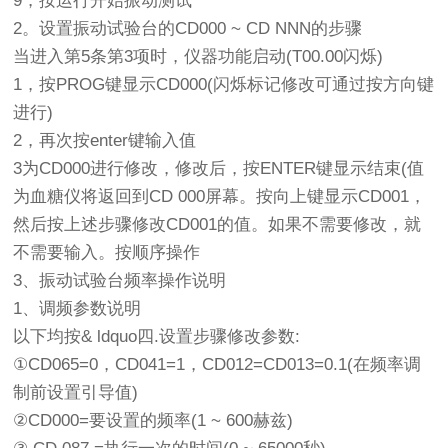
9，按运行开始振动测试
2。设置振动试验台的CD000 ~ CD NNN的步骤
当进入第5条第3项时，仪器功能启动(T00.00闪烁)
1，按PROG键显示CD000(闪烁标记修改可通过按方向键
进行)
2，再次按enter键输入值
3为CD000进行修改，修改后，按ENTER键显示结束(值
为血糖仪将返回到CD 000屏幕。按向上键显示CD001，
然后按上述步骤修改CD001的值。如果不需要修改，就
不需要输入。按顺序操作
3、振动试验台频率操作说明
1、调频参数说明
以下均按& ldquo四.设置步骤修改参数:
①CD065=0，CD041=1，CD012=CD013=0.1(在频率调
制前设置引导值)
②CD000=要设置的频率(1 ~ 600赫兹)