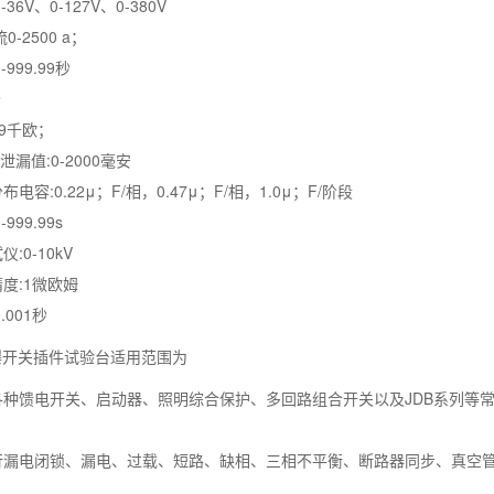
6V、0-127V、0-380V
-2500 a；
999.99秒
秒
.9千欧；
；泄漏值:0-2000毫安
容:0.22μ；F/相，0.47μ；F/相，1.0μ；F/阶段
99.99s
:0-10kV
度:1微欧姆
.001秒
J防爆开关插件试验台适用范围为
各种馈电开关、启动器、照明综合保护、多回路组合开关以及JDB系列等
行漏电闭锁、漏电、过载、短路、缺相、三相不平衡、断路器同步、真空