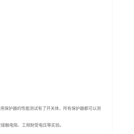
常用保护器的性能测试有了开关体，所有保护器都可以测
管接触电阻、工频耐受电压等实验。