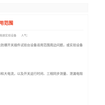
用范围
高朋实验设备
人气：
关防爆开关插件试验台设备适用范围周边问题，或实验设备
源和大电流，以及开关运行时间、三相同步测量、泄漏电阻