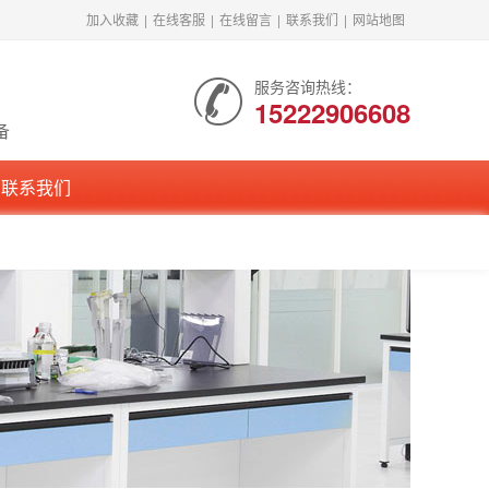
加入收藏
|
在线客服
|
在线留言
|
联系我们
|
网站地图
服务咨询热线：
15222906608
备
联系我们