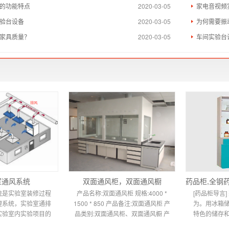
的功能特点
2020-03-05
家电音视频
验台设备
2020-03-05
为何需要振
家具质量？
2020-03-05
车间实验台
室通风系统
双面通风柜，双面通风橱
统是实验室装修过程
产品名称:双面通风柜 规格:4000 *
[药品柜导言]
理系统，实验室通排
1500 * 850 产品备注:双面通风柜 产
为。用冰箱
实验室内实验项目的
品类别:双面通风柜、双面通风橱 产
特色的储存
有害气体及时在实验
品说明 双面通风柜 柜体说明:柜体由
存和销售可