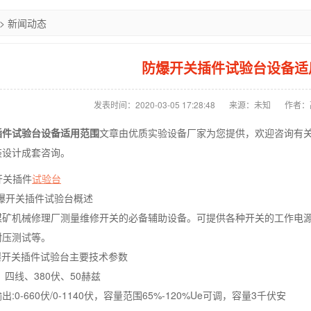
>
新闻动态
防爆开关插件试验台设备适
发表时间：2020-03-05 17:28:48
来源：未知
作者：
插件试验台设备适用范围
文章由优质实验设备厂家为您提供，欢迎咨询有
装设计成套咨询。
开关插件
试验台
J防爆开关插件试验台概述
煤矿机械修理厂测量维修开关的必备辅助设备。可提供各种开关的工作电
耐压测试等。
J防爆开关插件试验台主要技术参数
、四线、380伏、50赫兹
:0-660伏/0-1140伏，容量范围65%-120%Ue可调，容量3千伏安