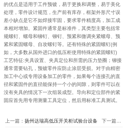
的优点是适用于工件预镀，易于更换和调整，易于美化
处理，零件设计规范，生产前有库存，框架外形尺寸误
差小缺点是它不如焊接牢固，要求零件精度高，加工成
本相对增加。紧固件通常是标准件，其类型主要包括常
规螺钉、螺母和铆钉、铆钉、预紧和微调夹紧螺母、预
紧和紧固螺母、自攻螺钉等。还有特殊的紧固螺钉(例
如，大多数从国外进口的低压柜使用特殊的紧固螺钉)
工艺特征:夹具设置、夹具定位和所需的压力垫圈；铆接
通常需要钻孔，预镀零件应防止涂层受损。对于由精密
加工中心或专用设备加工的零件，如果每个连接孔的直
径和紧固件的直径能保持一个小的间隙，则零件可以在
没有夹具的情况下一次组装成型。导向和定位部件的紧
固应首先用专用测量工具定位，然后用标准工具测试。
上一篇：
扬州达瑞高低压开关柜试验台设备
下一篇：
达