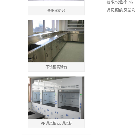
要求也会不同
通风橱的风量
全钢实验台
不锈钢实验台
PP通风柜,pp通风橱