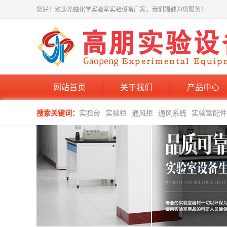
您好！欢迎光临化学实验室实验设备厂家，我们竭诚为您服务！
网站首页
关于我们
产品中心
搜索关键词：
实验台
实验柜
通风柜
通风系统
实验室配件