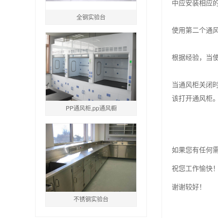
中应安装相应
全钢实验台
使用第二个通
根据经验，当使
当通风柜关闭
该打开通风柜
PP通风柜,pp通风橱
如果您有任何
祝您工作愉快
谢谢较好！
不锈钢实验台