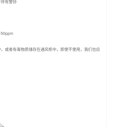
并伴有警铃
0ppm
护，或者有毒物质储存在通风柜中，即使不使用，我们也应
。