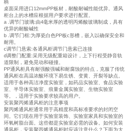
柄
桌面采用进口12mmPP板材，耐酸耐碱性能优异。通风
柜台上的水槽应根据用户要求进行配置。
a .调节门玻璃:由4毫米厚的透明丙烯酸玻璃制成，具有
优异的耐酸碱性
b .调节门框:为厚瓷白色PP板c形槽，嵌入以确保安全和
耐用。
c调节门悬索:各通风柜调节门悬索已连接
d调整门配重:采用无级配重箱设计，上下行程受静音轨
道限制，避免晃动和碰撞。
PP通风柜具有耐强酸强碱和耐腐蚀的特点，克服了传统
通风柜在高温浓酸环境下易生锈、变黄、开裂等缺点。
适用于各种高洁净度实验室，如药品实验室、食品实验
室、半导体实验室、痕量金属实验室、生物实验室
等。，适用于实验要求较高的用户。
安装聚丙烯通风柜的注意事项
聚丙烯通风柜通常用于高精度和高标准要求的封闭空
间。它们现在用于实验室装饰、实验室家具和实验室的
环氧树脂台面。这些都是实验室必需的设备。如何安装
通风柜，安装聚丙烯通风柜时应该注意什么？下面为大