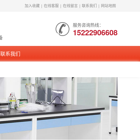
加入收藏
|
在线客服
|
在线留言
|
联系我们
|
网站地图
服务咨询热线：
15222906608
备
联系我们