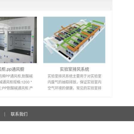
风柜,pp通风橱
实验室排风系统
丙烯PP通风柜,耐酸碱
实验室排风系统主要用于对实验室
通风柜规格:1200 *
内废气的抽取排放，保证实验室内
0 注:PP耐酸碱通风柜 产
空气环境的健康。常见的实验室排
风柜 PP通风柜,耐酸碱
风系统主要由设备、管路以及风机
说明 1柜体:采用
三大部分组成。
|
联系我们