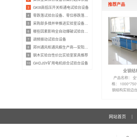
推荐产品
GKIII高低压开关柜通电试验台设备
3
零跌落试验台设备、零位移跌落试验机
4
采购部多措并举推进实验室设备项目采购
5
哪些因素影响全自动爆破试验台设备价格
6
调频振动试验台设备
7
郑州通风柜通风橱生产商—安阳通风柜通
8
钢木实验台性价比实验室家具推荐
9
GHDJSY矿用电机综合试验台设备
10
全钢结
产品名称： 全
格： 1000*75
钢结构实验边台参
钢结构实验室边
结构边
网站首页
|