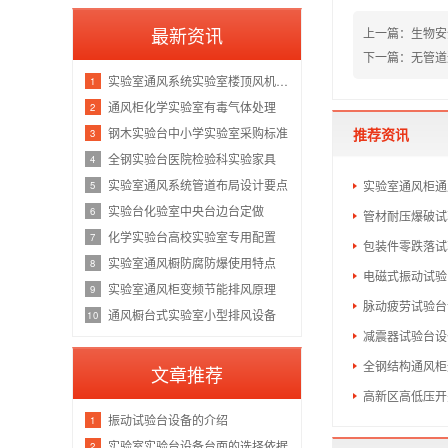
最新资讯
上一篇：
生物安
下一篇：
无管道
实验室通风系统实验室楼顶风机布置
1
通风柜化学实验室有毒气体处理
2
钢木实验台中小学实验室采购标准
推荐资讯
3
全钢实验台医院检验科实验家具
4
实验室通风系统管道布局设计要点
实验室通风柜通
5
实验台化验室中央台边台定做
6
管材耐压爆破试
化学实验台高校实验室专用配置
7
包装件零跌落试
实验室通风橱防腐防爆使用特点
8
电磁式振动试验
实验室通风柜变频节能排风原理
9
脉动疲劳试验台
通风橱台式实验室小型排风设备
10
减震器试验台设
全钢结构通风柜
文章推荐
高新区高低压开
振动试验台设备的介绍
1
实验室实验台设备台面的选择依据
2