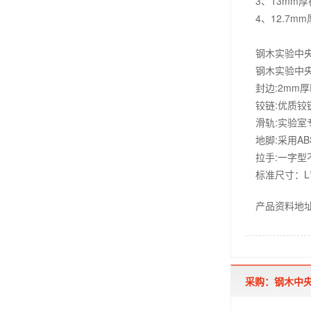
3、13mm
4、12.7
钢木实验中央
钢木实验中央
封边:2mm
铰链:优质
滑轨:实验
地脚:采用A
拉手:一字型
标准尺寸：L*
产品资料地
采购：钢木中