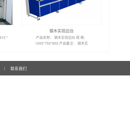
钢木实验边台
10 *
产品名称： 钢木实验边台 规 格：
1000*750*850 产品备注： 钢木实
|
联系我们