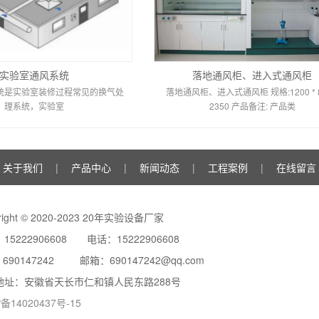
实验室通风系统
落地通风柜、进入式通风柜
统是实验室装修过程常见的换气处
落地通风柜、进入式通风柜 规格:1200 * 8
理系统，实验室
2350 产品备注: 产品类
关于我们
|
产品中心
|
新闻动态
|
工程案例
|
在线留言
right © 2020-2023 20年实验设备厂家
15222906608 电话：15222906608
：
690147242
邮箱：690147242@qq.com
地址：安徽省天长市仁和镇人民东路288号
备14020437号-15