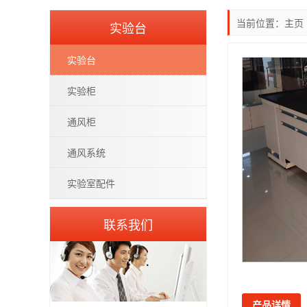
当前位置：
主页
实验台
实验台
实验柜
通风柜
通风系统
实验室配件
联系我们
产品详情