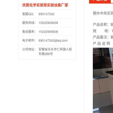
优质化学实验室实验设备厂家
钢木中央实
客服QQ：
690147242
服务热线：
15222906608
产品名称：
规 格：100
售后服务：
15222906608
产品备注：
电子邮件：
690147242@qq.com
产 品 说 明
公司地址：
安徽省天长市仁和镇人民
东路288号