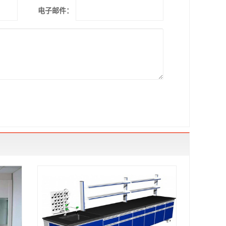
电子邮件：