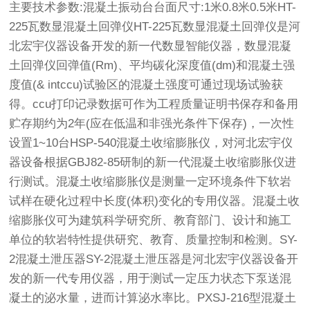
主要技术参数:混凝土振动台台面尺寸:1米0.8米0.5米HT-
225瓦数显混凝土回弹仪HT-225瓦数显混凝土回弹仪是河
北宏宇仪器设备开发的新一代数显智能仪器，数显混凝
土回弹仪回弹值(Rm)、平均碳化深度值(dm)和混凝土强
度值(& intccu)试验区的混凝土强度可通过现场试验获
得。ccu打印记录数据可作为工程质量证明书保存和备用
贮存期约为2年(应在低温和非强光条件下保存)，一次性
设置1~10台HSP-540混凝土收缩膨胀仪，对河北宏宇仪
器设备根据GBJ82-85研制的新一代混凝土收缩膨胀仪进
行测试。混凝土收缩膨胀仪是测量一定环境条件下软岩
试样在硬化过程中长度(体积)变化的专用仪器。混凝土收
缩膨胀仪可为建筑科学研究所、教育部门、设计和施工
单位的软岩特性提供研究、教育、质量控制和检测。SY-
2混凝土泄压器SY-2混凝土泄压器是河北宏宇仪器设备开
发的新一代专用仪器，用于测试一定压力状态下泵送混
凝土的泌水量，进而计算泌水率比。PXSJ-216型混凝土