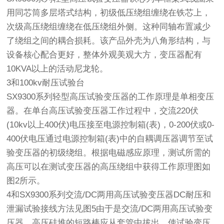
用同芯筒多层塔式结构，初级低压绕组缠绕在铁芯上，
次级高压绕组缠绕在低压绕组外侧。这种同轴布置减少
了绕组之间的耦合损耗。该产品外壳为八角形结构，与
设备核心配合更好，整体外观美观大方，变压器配有
10KVA以上的活动尼龙轮。
3和100kv耐压试验台
SX9300系列轻型高压试验变压器的工作原理是单相变压
器。在单台高压试验变压器工作过程中，交流220伏
(10kv以上400伏)电压接至电源控制箱(表)，0-200伏或0-
400伏电压通过电源控制箱(表)中的自耦调压器调节至试
验变压器的初级绕组。根据电磁感应原理，测试所需的
高压可以在测试变压器的高压绕组中获得工作原理图如
图2所示。
4和SX9300系列交流/DC两用高压试验变压器DC耐压和
泄漏试验接线方法见图5由于是交流/DC两用高压试验变
压器，高压硅堆的短路棒应从套管中拔出，使试验变压