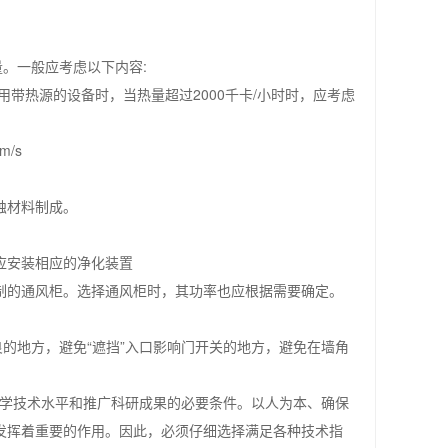
。一般应考虑以下内容:
带热源的设备时，当热量超过2000千卡/小时时，应考虑
/s
蚀材料制成。
应安装相应的净化装置
制的通风柜。选择通风柜时，其功率也应根据需要确定。
的地方，避免“遮挡”入口影响门开关的地方，避免在墙角
科学技术水平和推广科研成果的必要条件。以人为本、确保
，发挥着重要的作用。因此，必须仔细选择满足各种技术指