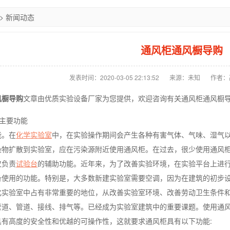
>
新闻动态
通风柜通风橱导购
发表时间：2020-03-05 22:13:52
来源：未知
作者：
风橱导购
文章由优质实验设备厂家为您提供，欢迎咨询有关通风柜通风橱
主要功能
能。在
化学实验室
中，在实验操作期间会产生各种有害气体、气味、湿气
染物扩散到实验室，应在污染源附近使用通风柜。在过去，很少使用通风
仅负责
试验台
的辅助功能。近年来，为了改善实验环境，在实验平台上进
备使用的功能。特别是，大多数新建实验室需要空调，因为在建筑的初步
化实验室中占有非常重要的地位，从改善实验室环境、改善劳动卫生条件
管道、管道、接线、排气等。已经成为实验室建筑中的重要课题。使用通
具有高度的安全性和优越的可操作性，这就要求通风柜具有以下功能: