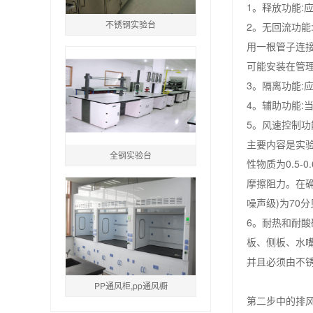
1。释放功能
不锈钢实验台
2。无回流功能
用一根管子连
可能安装在管理
3。隔离功能
4。辅助功能
5。风速控制
主要内容是实验
全钢实验台
性物质为0.5
摩擦阻力。在确
噪声级)为7
6。耐热和耐
板、侧板、水
并且必须由不
PP通风柜,pp通风橱
第二步中的排