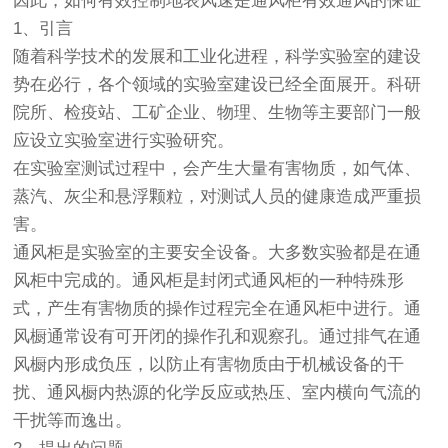
因此，如何有效控制地表风速是通风柜有效通风的保证
1、引言
随着科学技术的发展和工业化进程，科学实验室的建设
势在必行，各个领域的实验室建设已经全面展开。科研
院所、检疫站、工矿企业、物理、生物等主要部门一般
应设立实验室进行实验研究。
在实验室测试过程中，会产生大量有害物质，如气体、
蒸汽、灰尘和悬浮颗粒，对测试人员的健康造成严重损
害。
通风柜是实验室的主要安全设备。大多数实验都是在通
风柜中完成的。通风柜是封闭式通风柜的一种特殊形
式，产生有害物质的操作过程完全在通风柜中进行。通
风橱通常设有可开闭的操作孔和观察孔。通过排气在通
风橱内形成负压，以防止有害物质由于机械设备的干
扰、通风橱内热源的化学反应或热压、室内横向气流的
干扰等而逸出。