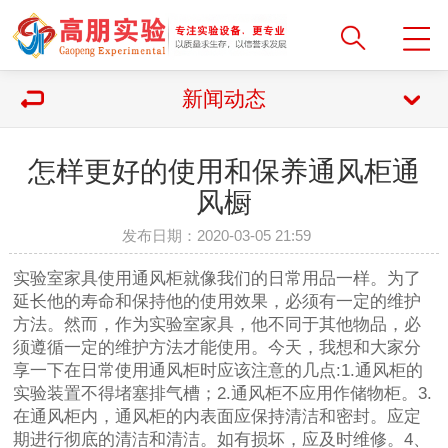
新闻动态
怎样更好的使用和保养通风柜通
风橱
发布日期：2020-03-05 21:59
实验室家具使用通风柜就像我们的日常用品一样。为了
延长他的寿命和保持他的使用效果，必须有一定的维护
方法。然而，作为实验室家具，他不同于其他物品，必
须遵循一定的维护方法才能使用。今天，我想和大家分
享一下在日常使用通风柜时应该注意的几点:1.通风柜的
实验装置不得堵塞排气槽；2.通风柜不应用作储物柜。3.
在通风柜内，通风柜的内表面应保持清洁和密封。应定
期进行彻底的清洁和清洁。如有损坏，应及时维修。4、