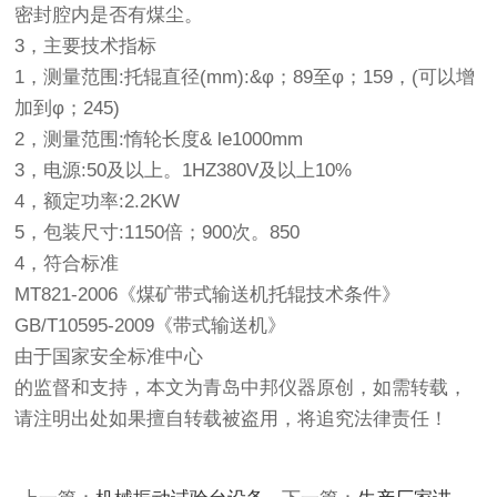
密封腔内是否有煤尘。
3，主要技术指标
1，测量范围:托辊直径(mm):&φ；89至φ；159，(可以增
加到φ；245)
2，测量范围:惰轮长度& le1000mm
3，电源:50及以上。1HZ380V及以上10%
4，额定功率:2.2KW
5，包装尺寸:1150倍；900次。850
4，符合标准
MT821-2006《煤矿带式输送机托辊技术条件》
GB/T10595-2009《带式输送机》
由于国家安全标准中心
的监督和支持，本文为青岛中邦仪器原创，如需转载，
请注明出处如果擅自转载被盗用，将追究法律责任！