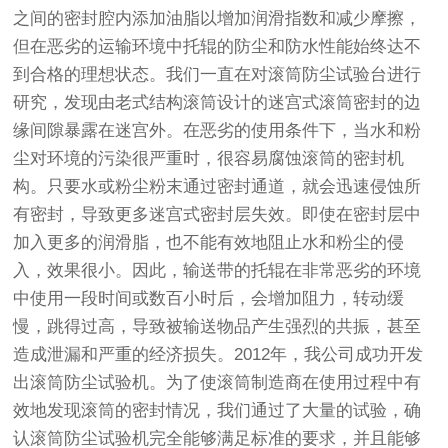
之间的密封腔内添加油脂以增加润滑指数和减少摩擦，
但在恶劣的运输环境中托辊的防尘和防水性能始终达不
到合格的理想状态。我们一直在对滚筒防尘试验台进行
研究，发现由老式结构滚筒设计的迷宫式滚筒密封的边
缘间隙暴露在迷宫外。在恶劣的使用条件下，当水和粉
尘对环境的污染很严重时，很容易腐蚀滚筒的密封机
构。只要水或粉尘粉末通过密封通道，就会迅速侵蚀所
有密封，导致更多迷宫式密封层失效。即使在密封层中
加入更多的润滑脂，也不能有效地阻止水和粉尘的侵
入，效果很小。因此，输送带的托辊在非常恶劣的环境
中使用一段时间或数百小时后，会增加阻力，转动缓
慢，跳得过高，导致被输送物品产生强烈的共振，甚至
造成泄漏和严重的经济损失。2012年，我公司成功开发
出滚筒防尘试验机。为了使滚筒制造商在使用过程中有
效地发现滚筒的密封情况，我们通过了大量的试验，确
认滚筒防尘试验机完全能够满足标准的要求，并且能够