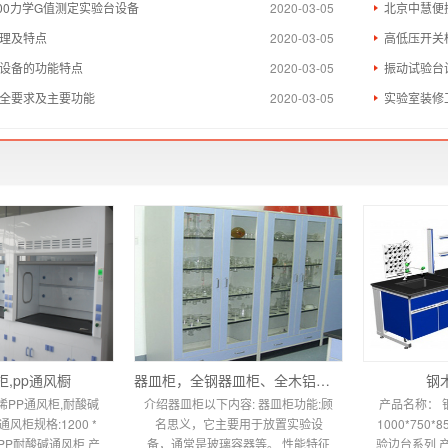
800力学G值测定实验台设备
2020-03-05
北京中慧便
理及特点
2020-03-05
高低压开关
设备的功能特点
2020-03-05
振动试验台
全要求及主要功能
2020-03-05
实验室装修
柜,pp通风橱
器皿柜，全钢器皿柜、全木铝木器皿柜
钢
烯PP通风柜,耐酸碱
介绍器皿柜以下内容: 器皿柜功能:顾
产品名称： 
风柜规格:1200 *
名思义，它主要用于放置实验设
1000*750
 注:PP耐酸碱通风柜 产
备，通常是玻璃容器等。 性能特征
验边台系列 产