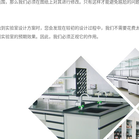
范围，那么我们必须在图纸上对其进行修改。只有这样才能避免尴尬的问
触到实验室设计方案时，您会发现在较初的设计过程中，我们不需要花费
到实验室的预期效果。因此，我们必须正视它的作用。