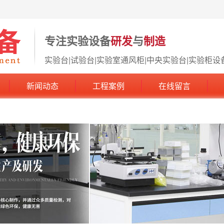
专注实验设备
研发
与
制造
实验台|试验台|实验室通风柜|中央实验台|实验柜设
新闻动态
工程案例
在线留言