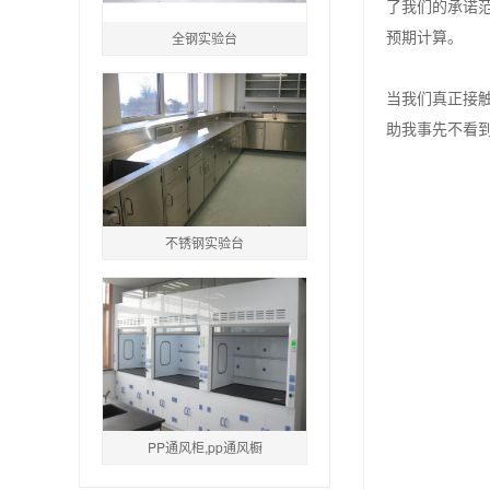
了我们的承诺
预期计算。
全钢实验台
当我们真正接
助我事先不看
不锈钢实验台
PP通风柜,pp通风橱