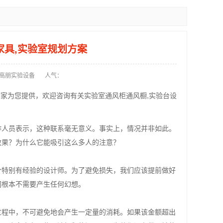
家具,实验室规划方案
高朋实验设备
人气：
家为您提供，欢迎咨询有关实验室通风柜通风橱,实验台设
作人员表示，这种联系毫无意义。事实上，情况并非如此。
效果？为什么它能吸引这么多人的注意？
个特别有经验的设计师。为了避免损失，我们应该提前做好
们根本不需要产生任何幻想。
过程中，不可避免地会产生一定量的消耗。如果该金额超出